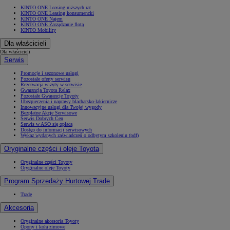
KINTO ONE Leasing niższych rat
KINTO ONE Leasing konsumencki
KINTO ONE Najem
KINTO ONE Zarządzanie flotą
KINTO Mobility
Dla właścicieli
Dla właścicieli
Serwis
Promocje i sezonowe usługi
Pozostałe oferty serwisu
Rezerwacja wizyty w serwisie
Gwarancja Toyota Relax
Pozostałe Gwarancje Toyoty
Ubezpieczenia i naprawy blacharsko-lakiernicze
Innowacyjne usługi dla Twojej wygody
Bezpłatne Akcje Serwisowe
Serwis Dobrych Cen
Serwis w ASO się opłaca
Dostęp do informacji serwisowych
Wykaz wydanych zaświadczeń o odbytym szkoleniu (pdf)
Oryginalne części i oleje Toyota
Oryginalne części Toyoty
Oryginalne oleje Toyoty
Program Sprzedaży Hurtowej Trade
Trade
Akcesoria
Oryginalne akcesoria Toyoty
Opony i koła zimowe