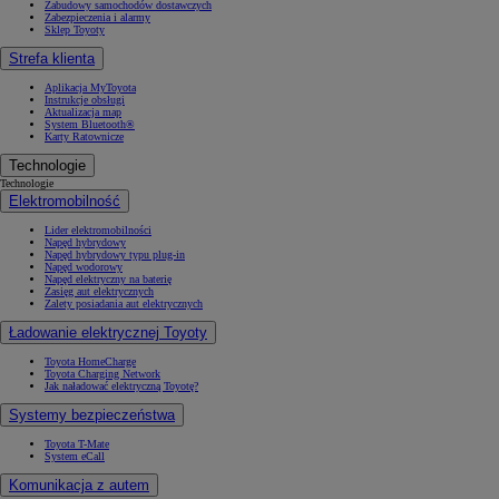
Zabudowy samochodów dostawczych
Zabezpieczenia i alarmy
Sklep Toyoty
Strefa klienta
Aplikacja MyToyota
Instrukcje obsługi
Aktualizacja map
System Bluetooth®
Karty Ratownicze
Technologie
Technologie
Elektromobilność
Lider elektromobilności
Napęd hybrydowy
Napęd hybrydowy typu plug-in
Napęd wodorowy
Napęd elektryczny na baterię
Zasięg aut elektrycznych
Zalety posiadania aut elektrycznych
Ładowanie elektrycznej Toyoty
Toyota HomeCharge
Toyota Charging Network
Jak naładować elektryczną Toyotę?
Systemy bezpieczeństwa
Toyota T-Mate
System eCall
Komunikacja z autem