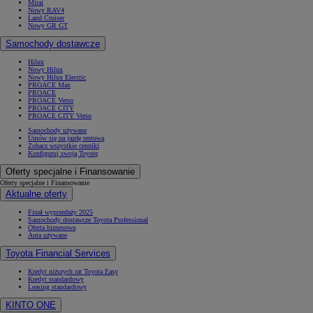
Mirai
Nowy RAV4
Land Cruiser
Nowy GR GT
Samochody dostawcze
Hilux
Nowy Hilux
Nowy Hilux Electric
PROACE Max
PROACE
PROACE Verso
PROACE CITY
PROACE CITY Verso
Samochody używane
Umów się na jazdę testową
Zobacz wszystkie cenniki
Konfiguruj swoją Toyotę
Oferty specjalne i Finansowanie
Oferty specjalne i Finansowanie
Aktualne oferty
Finał wyprzedaży 2025
Samochody dostawcze Toyota Professional
Oferta biznesowa
Auta używane
Toyota Financial Services
Kredyt niższych rat Toyota Easy
Kredyt standardowy
Leasing standardowy
KINTO ONE