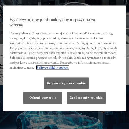
Wykorzystujemy pliki cookie, aby ulepszyć naszą
witrynę
Chcemy ułatwić Ci korzystanie z naszej strony i usprawnić świadczenie usług,
dlatego wykorzystujemy pliki cookie, które są umieszczane na Twoim
komputerze, telefonie komórkowym lub tablecie. Pomagają one nam zrozumieć
Twoje potrzeby i ulepszać funkcjonalność naszej witryny. Są wykorzystywane do
Toyota stawia bezpieczeństwo kierowców na pierwszym miejscu. Już ponad 50 milionów pojazdów
marki wyposażono w zaawansowane systemy Toyota Safety Sense, które pomagają zapobiegać
dostarczania usług i narzędzi osób trzecich, a także służą do celów reklamowych.
wypadkom lub ograniczać ich konsekwencje. Dzięki temu Toyota konsekwentnie dąży do swojego celu,
Zalecamy akceptację wszystkich plików cookie. Jeżeli nie wyrażasz na to zgody,
jakim jest całkowite wyeliminowanie wypadków drogowych.
możesz łatwo zmienić ich ustawienia. Szczegółowe informacje na ten temat
Każdego roku Toyota inwestuje w badania i rozwój kwotę odpowiadającą około 32,3 mld zł, z czego znaczną
znajdziesz w naszej
Polityce plików cookie.
część przeznacza na innowacje w zakresie bezpieczeństwa pojazdów i ruchu drogowego. Misją koncernu jest
całkowite wyeliminowanie wypadków, dlatego w laboratoriach i ośrodkach badawczych nieustannie powstają
nowe rozwiązania zwiększające bezpieczeństwo. Kluczową rolę w tym procesie odgrywają inżynierowie
z Toyota Research Institute oraz Toyota Collaborative Safety Research Center – czołowych jednostek marki
zajmujących się technologiami ochrony kierowców i pasażerów.
Ustawienia plików cookie
Odrzuć wszystkie
Zaakceptuj wszystkie