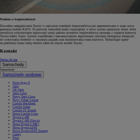
Przełom w bezpieczeństwie
Dowodem zaangażowania Toyoty w najwyższe standardy bezpieczeństwa jest zaprezentowana w maju nowa
generacja modelu RAV4. To pierwszy samochód marki wyposażony w nowy system operacyjny Arene, który
umożliwia wykorzystanie najnowszej wersji pakietu systemów bezpieczeństwa czynnego i wsparcia kierowcy
Toyota Safety Sense. System współdziała z zaawansowanymi algorytmami sztucznej inteligencji służącymi
do wykrywania obiektów w otoczeniu pojazdu oraz monitorowania stanu kierowcy. Technologie oparte
na platformie Arene trafią wkrótce także do innych modeli Toyoty.
Kontakt
Napisz do nas
Samochody
Samochody
Samochody osobowe
Nowe Aygo X
Yaris
GR Yaris
Yaris Cross
Nowy Yaris Cross
Nowy Urban Cruiser
Corolla Hatchback
Corolla Sedan
Corolla TS Kombi
Nowa Corolla Cross
Toyota C-HR
Toyota C-HR Plug-in
Nowa Toyota C-HR+
Nowa Toyota bZ4X
Nowa Toyota bZ4X Touring
Camry
Prius