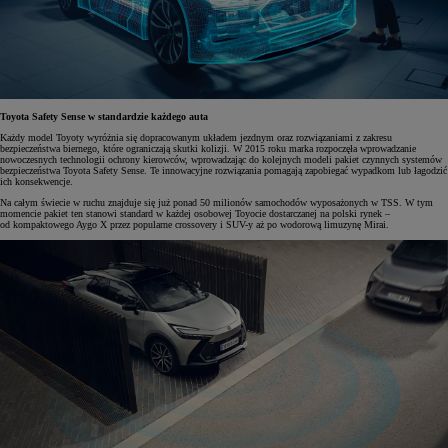
Toyota Safety Sense w standardzie każdego auta
Każdy model Toyoty wyróżnia się dopracowanym układem jezdnym oraz rozwiązaniami z zakresu
bezpieczeństwa biernego, które ograniczają skutki kolizji. W 2015 roku marka rozpoczęła wprowadzanie
nowoczesnych technologii ochrony kierowców, wprowadzając do kolejnych modeli pakiet czynnych systemów
bezpieczeństwa Toyota Safety Sense. Te innowacyjne rozwiązania pomagają zapobiegać wypadkom lub łagodzić
ich konsekwencje.
Na całym świecie w ruchu znajduje się już ponad 50 milionów samochodów wyposażonych w TSS. W tym
momencie pakiet ten stanowi standard w każdej osobowej Toyocie dostarczanej na polski rynek –
od kompaktowego Aygo X przez popularne crossovery i SUV-y aż po wodorową limuzynę Mirai.