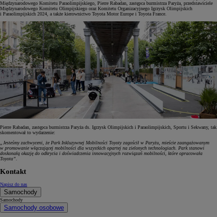
Międzynarodowego Komitetu Paraolimpijskiego, Pierre Rabadan, zastępca burmistrza Paryża, przedstawiciele
Międzynarodowego Komitetu Olimpijskiego oraz Komitetu Organizacyjnego Igrzysk Olimpijskich
i Paraolimpijskich 2024, a także kierownictwo Toyota Motor Europe i Toyota France.
Pierre Rabadan, zastępca burmistrza Paryża ds. Igrzysk Olimpijskich i Paraolimpijskich, Sportu i Sekwany, tak
skomentował to wydarzenie:
„Jesteśmy zachwyceni, że Park Inkluzywnej Mobilności Toyoty zagościł w Paryżu, mieście zaangażowanym
w promowanie włączającej mobilności dla wszystkich opartej na zielonych technologiach. Park stanowi
doskonałą okazję do odkrycia i doświadczenia innowacyjnych rozwiązań mobilności, które opracowała
Toyota”.
Kontakt
Napisz do nas
Samochody
Samochody
Samochody osobowe