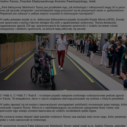
Andrew Parsons, Prezydent Międzynarodowego Komitetu Paraolimpijskiego, dodał:
„Park Inkluzywnej Mobilności Toyoty jest przykładem tego, jak technologia i inkluzywność mogą iść w parze
oraz jak igrzyska olimpijskie i paraolimpijskie mogą przyczynić się do pozytywnych zmian w społeczeństwie.
Wspaniale jest zobaczyć w jednym miejscu wszystkie te innowacyjne rozwiązania”.
W parku pokazane zostały m.in. elektryczne kilkuosobowe pojazdy Accessible People Mover (APM). Zostały
one opracowane z myślą o łatwym dostępie dla osób z ograniczeniami ruchowymi. Toyota dostarczyła
organizatorom igrzysk 250 egz. przystosowanych do transportu sportowców i widzów na terenie wioski
olimpijskiej i obiektów sportowych, na których będą odbywały się zawody.
C+Walk S, C+Walk T i Yosh-E – to kolejne pojazdy transportu osobistego wykorzystywane podczas igrzysk
w Paryżu. Te kompaktowe, łatwe w użyciu urządzenia ułatwiają poruszanie się osobom o różnych potrzebach.
W parku zapoznać się też można z innowacyjnymi rozwiązaniami mobilności stworzonymi przez startupy, które
otrzymały wsparcie Toyoty. Mowa tu o samobalansującym się osobistym transporterze firmy Genny oraz
pierwszym tego rodzaju systemie hamowania do wózków inwalidzkich spółki Eppur.
Na wystawie można obejrzeć także kartridże wodorowe Toyoty oraz zasilany nimi rower cargo, który prezentuje
jedno z wielu zastosowań tej technologii.
W uroczystym otwarciu Parku Inkluzywnej Mobilności Toyoty udział wzięli m.in. Andrew Parsons, prezydent