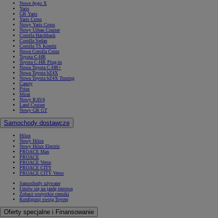
Nowe Aygo X
Yaris
GR Yaris
Yaris Cross
Nowy Yaris Cross
Nowy Urban Cruiser
Corolla Hatchback
Corolla Sedan
Corolla TS Kombi
Nowa Corolla Cross
Toyota C-HR
Toyota C-HR Plug-in
Nowa Toyota C-HR+
Nowa Toyota bZ4X
Nowa Toyota bZ4X Touring
Camry
Prius
Mirai
Nowy RAV4
Land Cruiser
Nowy GR GT
Samochody dostawcze
Hilux
Nowy Hilux
Nowy Hilux Electric
PROACE Max
PROACE
PROACE Verso
PROACE CITY
PROACE CITY Verso
Samochody używane
Umów się na jazdę testową
Zobacz wszystkie cenniki
Konfiguruj swoją Toyotę
Oferty specjalne i Finansowanie