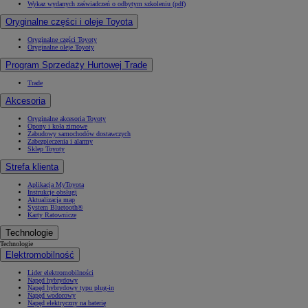
Wykaz wydanych zaświadczeń o odbytym szkoleniu (pdf)
Oryginalne części i oleje Toyota
Oryginalne części Toyoty
Oryginalne oleje Toyoty
Program Sprzedaży Hurtowej Trade
Trade
Akcesoria
Oryginalne akcesoria Toyoty
Opony i koła zimowe
Zabudowy samochodów dostawczych
Zabezpieczenia i alarmy
Sklep Toyoty
Strefa klienta
Aplikacja MyToyota
Instrukcje obsługi
Aktualizacja map
System Bluetooth®
Karty Ratownicze
Technologie
Technologie
Elektromobilność
Lider elektromobilności
Napęd hybrydowy
Napęd hybrydowy typu plug-in
Napęd wodorowy
Napęd elektryczny na baterię