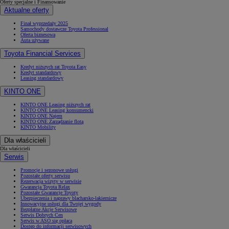
Oferty specjalne i Finansowanie
Aktualne oferty
Finał wyprzedaży 2025
Samochody dostawcze Toyota Professional
Oferta biznesowa
Auta używane
Toyota Financial Services
Kredyt niższych rat Toyota Easy
Kredyt standardowy
Leasing standardowy
KINTO ONE
KINTO ONE Leasing niższych rat
KINTO ONE Leasing konsumencki
KINTO ONE Najem
KINTO ONE Zarządzanie flotą
KINTO Mobility
Dla właścicieli
Dla właścicieli
Serwis
Promocje i sezonowe usługi
Pozostałe oferty serwisu
Rezerwacja wizyty w serwisie
Gwarancja Toyota Relax
Pozostałe Gwarancje Toyoty
Ubezpieczenia i naprawy blacharsko-lakiernicze
Innowacyjne usługi dla Twojej wygody
Bezpłatne Akcje Serwisowe
Serwis Dobrych Cen
Serwis w ASO się opłaca
Dostęp do informacji serwisowych