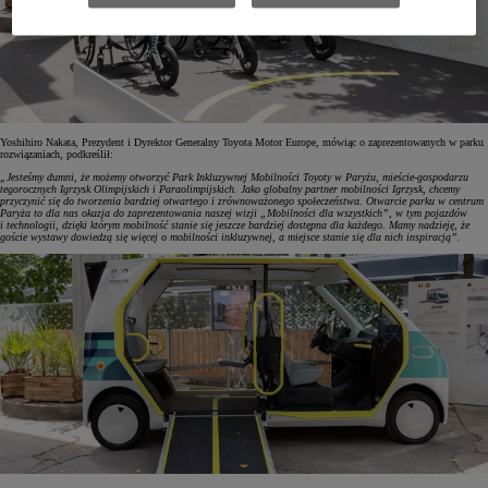
Yoshihiro Nakata, Prezydent i Dyrektor Generalny Toyota Motor Europe, mówiąc o zaprezentowanych w parku
rozwiązaniach, podkreślił:
„Jesteśmy dumni, że możemy otworzyć Park Inkluzywnej Mobilności Toyoty w Paryżu, mieście-gospodarzu
tegorocznych Igrzysk Olimpijskich i Paraolimpijskich. Jako globalny partner mobilności Igrzysk, chcemy
przyczynić się do tworzenia bardziej otwartego i zrównoważonego społeczeństwa. Otwarcie parku w centrum
Paryża to dla nas okazja do zaprezentowania naszej wizji „Mobilności dla wszystkich”, w tym pojazdów
i technologii, dzięki którym mobilność stanie się jeszcze bardziej dostępna dla każdego. Mamy nadzieję, że
goście wystawy dowiedzą się więcej o mobilności inkluzywnej, a miejsce stanie się dla nich inspiracją”.