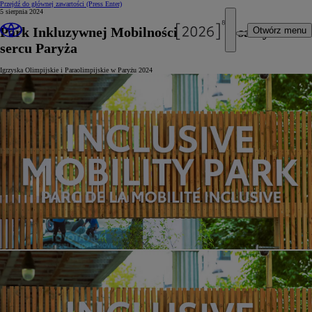
Przejdź do głównej zawartości
(Press Enter)
5 sierpnia 2024
Park Inkluzywnej Mobilności Toyoty w samym
Otwórz menu
sercu Paryża
Igrzyska Olimpijskie i Paraolimpijskie w Paryżu 2024