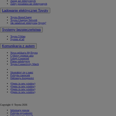
Zasięg aut elektrycznych
Zalety posiadania aut elektrycznych
Ładowanie elektrycznej Toyoty
Toyota HomeCharge
Toyota Charging Network
Jak naładować elektryczną Toyotę?
Systemy bezpieczeństwa
Toyota T-Mate
System eCall
Komunikacja z autem
Nowa aplikacja MyToyota
Cyfrowy opiekun auta
Usługi Connected
Płatne subskrypcje
Toyota Connectivity Match
Skontaktuj się z nami
Polityka ciasteczek
Deklaracja dostępności
(Opens in new window)
(Opens in new window)
(Opens in new window)
(Opens in new window)
Copyright © Toyota 2026
Informacje prawne
Polityka prywatności
Udostępnianie danych