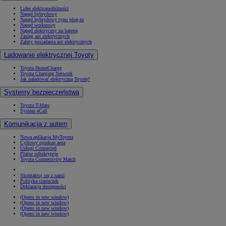
Lider elektromobilności
Napęd hybrydowy
Napęd hybrydowy typu plug-in
Napęd wodorowy
Napęd elektryczny na baterię
Zasięg aut elektrycznych
Zalety posiadania aut elektrycznych
Ładowanie elektrycznej Toyoty
Toyota HomeCharge
Toyota Charging Network
Jak naładować elektryczną Toyotę?
Systemy bezpieczeństwa
Toyota T-Mate
System eCall
Komunikacja z autem
Nowa aplikacja MyToyota
Cyfrowy opiekun auta
Usługi Connected
Płatne subskrypcje
Toyota Connectivity Match
Skontaktuj się z nami
Polityka ciasteczek
Deklaracja dostępności
(Opens in new window)
(Opens in new window)
(Opens in new window)
(Opens in new window)