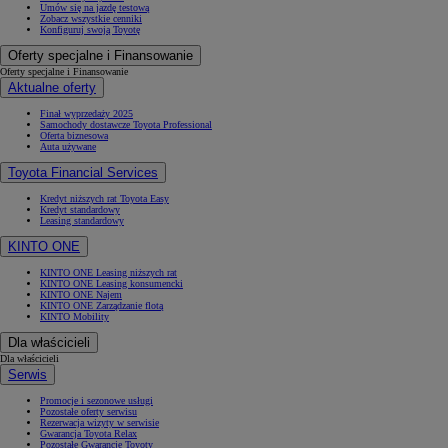
Umów się na jazdę testową
Zobacz wszystkie cenniki
Konfiguruj swoją Toyotę
Oferty specjalne i Finansowanie
Oferty specjalne i Finansowanie
Aktualne oferty
Finał wyprzedaży 2025
Samochody dostawcze Toyota Professional
Oferta biznesowa
Auta używane
Toyota Financial Services
Kredyt niższych rat Toyota Easy
Kredyt standardowy
Leasing standardowy
KINTO ONE
KINTO ONE Leasing niższych rat
KINTO ONE Leasing konsumencki
KINTO ONE Najem
KINTO ONE Zarządzanie flotą
KINTO Mobility
Dla właścicieli
Dla właścicieli
Serwis
Promocje i sezonowe usługi
Pozostałe oferty serwisu
Rezerwacja wizyty w serwisie
Gwarancja Toyota Relax
Pozostałe Gwarancje Toyoty