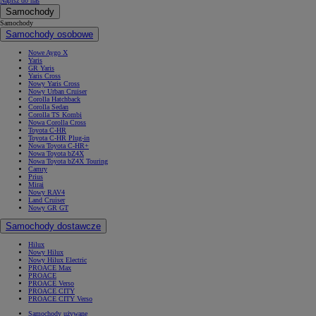
Napisz do nas
Samochody
Samochody
Samochody osobowe
Nowe Aygo X
Yaris
GR Yaris
Yaris Cross
Nowy Yaris Cross
Nowy Urban Cruiser
Corolla Hatchback
Corolla Sedan
Corolla TS Kombi
Nowa Corolla Cross
Toyota C-HR
Toyota C-HR Plug-in
Nowa Toyota C-HR+
Nowa Toyota bZ4X
Nowa Toyota bZ4X Touring
Camry
Prius
Mirai
Nowy RAV4
Land Cruiser
Nowy GR GT
Samochody dostawcze
Hilux
Nowy Hilux
Nowy Hilux Electric
PROACE Max
PROACE
PROACE Verso
PROACE CITY
PROACE CITY Verso
Samochody używane