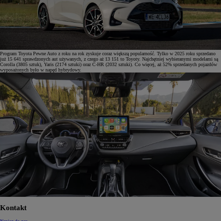
Program Toyota Pewne Auto z roku na rok zyskuje coraz większą popularność. Tylko w 2025 roku sprzedano
już 15 641 sprawdzonych aut używanych, z czego aż 13 151 to Toyoty. Najchętniej wybieranymi modelami są
Corolla (3805 sztuk), Yaris (2174 sztuki) oraz C-HR (2032 sztuki). Co więcej, aż 52% sprzedanych pojazdów
wyposażonych było w napęd hybrydowy.
Kontakt