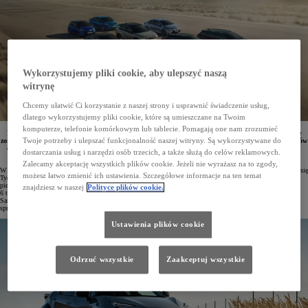
Wykorzystujemy pliki cookie, aby ulepszyć naszą
witrynę
Chcemy ułatwić Ci korzystanie z naszej strony i usprawnić świadczenie usług,
dlatego wykorzystujemy pliki cookie, które są umieszczane na Twoim
komputerze, telefonie komórkowym lub tablecie. Pomagają one nam zrozumieć
Pomiędzy 23 a 29 czerwca w całej sieci dilerskiej Toyoty oraz w stacjach Toyota Pewne Auto zostanie
Twoje potrzeby i ulepszać funkcjonalność naszej witryny. Są wykorzystywane do
zorganizowany Tydzień Aut Używanych. Kupujący będą mogli skorzystać z bogatego wyboru pojazdów
objętych gwarancją, oferowanych w korzystnych cenach oraz z możliwością finansowania w ramach
dostarczania usług i narzędzi osób trzecich, a także służą do celów reklamowych.
promocyjnego leasingu.
Zalecamy akceptację wszystkich plików cookie. Jeżeli nie wyrażasz na to zgody,
W dniach od 23 do 29 czerwca we wszystkich salonach Toyoty oraz w stacjach Toyota Pewne Auto odbędzie się
możesz łatwo zmienić ich ustawienia. Szczegółowe informacje na ten temat
Tydzień Aut Używanych. To wydarzenie inspirowane formatem znanym z premier nowych modeli, a po raz
pierwszy poświęcone samochodom z rynku wtórnego. Z tej okazji w całej Polsce przygotowano ponad
znajdziesz w naszej
Polityce plików cookie.
6 tysięcy wyselekcjonowanych pojazdów, a klienci mogą skorzystać z atrakcyjnych opcji finansowania.
Samochody dostępne w ramach akcji znaleźć można w 83 salonach Toyoty oraz 8 specjalistycznych punktach
sprzedaży aut używanych.
Ustawienia plików cookie
Odrzuć wszystkie
Zaakceptuj wszystkie