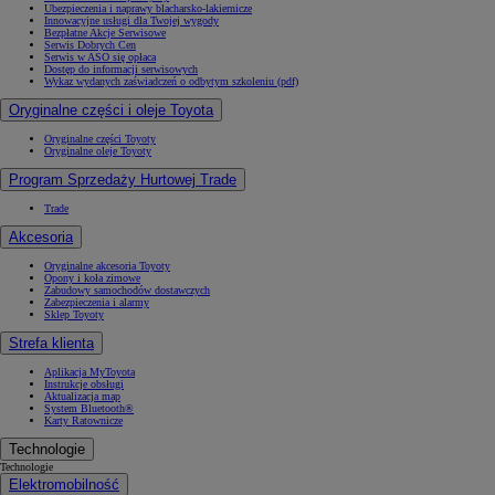
Ubezpieczenia i naprawy blacharsko-lakiernicze
Innowacyjne usługi dla Twojej wygody
Bezpłatne Akcje Serwisowe
Serwis Dobrych Cen
Serwis w ASO się opłaca
Dostęp do informacji serwisowych
Wykaz wydanych zaświadczeń o odbytym szkoleniu (pdf)
Oryginalne części i oleje Toyota
Oryginalne części Toyoty
Oryginalne oleje Toyoty
Program Sprzedaży Hurtowej Trade
Trade
Akcesoria
Oryginalne akcesoria Toyoty
Opony i koła zimowe
Zabudowy samochodów dostawczych
Zabezpieczenia i alarmy
Sklep Toyoty
Strefa klienta
Aplikacja MyToyota
Instrukcje obsługi
Aktualizacja map
System Bluetooth®
Karty Ratownicze
Technologie
Technologie
Elektromobilność