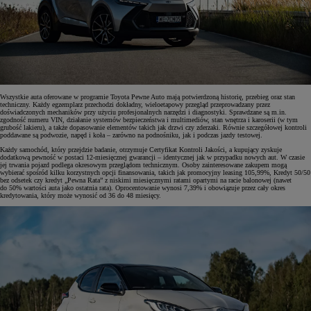
Wszystkie auta oferowane w programie Toyota Pewne Auto mają potwierdzoną historię, przebieg oraz stan
techniczny. Każdy egzemplarz przechodzi dokładny, wieloetapowy przegląd przeprowadzany przez
doświadczonych mechaników przy użyciu profesjonalnych narzędzi i diagnostyki. Sprawdzane są m.in.
zgodność numeru VIN, działanie systemów bezpieczeństwa i multimediów, stan wnętrza i karoserii (w tym
grubość lakieru), a także dopasowanie elementów takich jak drzwi czy zderzaki. Równie szczegółowej kontroli
poddawane są podwozie, napęd i koła – zarówno na podnośniku, jak i podczas jazdy testowej.
Każdy samochód, który przejdzie badanie, otrzymuje Certyfikat Kontroli Jakości, a kupujący zyskuje
dodatkową pewność w postaci 12-miesięcznej gwarancji – identycznej jak w przypadku nowych aut. W czasie
jej trwania pojazd podlega okresowym przeglądom technicznym. Osoby zainteresowane zakupem mogą
wybierać spośród kilku korzystnych opcji finansowania, takich jak promocyjny leasing 105,99%, Kredyt 50/50
bez odsetek czy kredyt „Pewna Rata” z niskimi miesięcznymi ratami opartymi na racie balonowej (nawet
do 50% wartości auta jako ostatnia rata). Oprocentowanie wynosi 7,39% i obowiązuje przez cały okres
kredytowania, który może wynosić od 36 do 48 miesięcy.