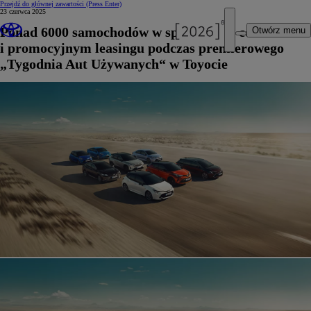
Przejdź do głównej zawartości
(Press Enter)
23 czerwca 2025
Ponad 6000 samochodów w specjalnych cenach
Otwórz menu
i promocyjnym leasingu podczas premierowego
„Tygodnia Aut Używanych“ w Toyocie