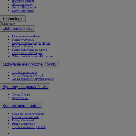
Instrukcje obsługi
Aktualizacja map
System Bluetooth®
Karty Ratownicze
Technologie
Technologie
Elektromobilność
Lider elektromobilności
Napęd hybrydowy
Napęd hybrydowy typu plug-in
Napęd wodorowy
Napęd elektryczny na baterię
Zasięg aut elektrycznych
Zalety posiadania aut elektrycznych
Ładowanie elektrycznej Toyoty
Toyota HomeCharge
Toyota Charging Network
Jak naładować elektryczną Toyotę?
Systemy bezpieczeństwa
Toyota T-Mate
System eCall
Komunikacja z autem
Nowa aplikacja MyToyota
Cyfrowy opiekun auta
Usługi Connected
Płatne subskrypcje
Toyota Connectivity Match