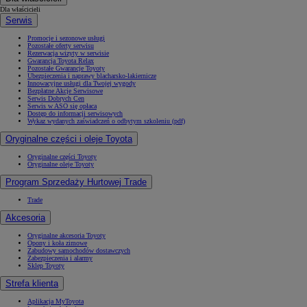
Dla właścicieli
Serwis
Promocje i sezonowe usługi
Pozostałe oferty serwisu
Rezerwacja wizyty w serwisie
Gwarancja Toyota Relax
Pozostałe Gwarancje Toyoty
Ubezpieczenia i naprawy blacharsko-lakiernicze
Innowacyjne usługi dla Twojej wygody
Bezpłatne Akcje Serwisowe
Serwis Dobrych Cen
Serwis w ASO się opłaca
Dostęp do informacji serwisowych
Wykaz wydanych zaświadczeń o odbytym szkoleniu (pdf)
Oryginalne części i oleje Toyota
Oryginalne części Toyoty
Oryginalne oleje Toyoty
Program Sprzedaży Hurtowej Trade
Trade
Akcesoria
Oryginalne akcesoria Toyoty
Opony i koła zimowe
Zabudowy samochodów dostawczych
Zabezpieczenia i alarmy
Sklep Toyoty
Strefa klienta
Aplikacja MyToyota