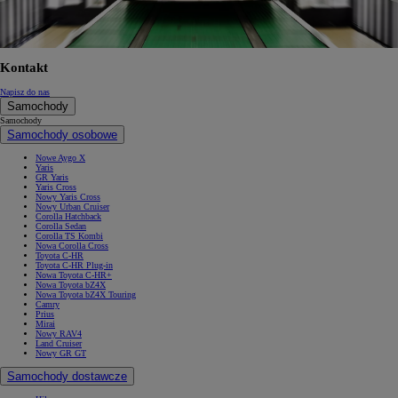
Kontakt
Napisz do nas
Samochody
Samochody
Samochody osobowe
Nowe Aygo X
Yaris
GR Yaris
Yaris Cross
Nowy Yaris Cross
Nowy Urban Cruiser
Corolla Hatchback
Corolla Sedan
Corolla TS Kombi
Nowa Corolla Cross
Toyota C-HR
Toyota C-HR Plug-in
Nowa Toyota C-HR+
Nowa Toyota bZ4X
Nowa Toyota bZ4X Touring
Camry
Prius
Mirai
Nowy RAV4
Land Cruiser
Nowy GR GT
Samochody dostawcze