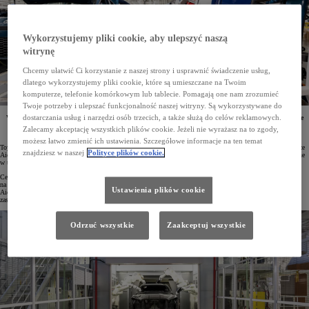
Wykorzystujemy pliki cookie, aby ulepszyć naszą
witrynę
Chcemy ułatwić Ci korzystanie z naszej strony i usprawnić świadczenie usług,
dlatego wykorzystujemy pliki cookie, które są umieszczane na Twoim
komputerze, telefonie komórkowym lub tablecie. Pomagają one nam zrozumieć
Twoje potrzeby i ulepszać funkcjonalność naszej witryny. Są wykorzystywane do
dostarczania usług i narzędzi osób trzecich, a także służą do celów reklamowych.
W latach 30. XXI wieku Toyota planuje uruchomienie nowego zakładu produkcyjnego. W „fabryce
przyszłości” mają powstawać innowacyjne modele samochodów wytwarzane z zastosowaniem
Zalecamy akceptację wszystkich plików cookie. Jeżeli nie wyrażasz na to zgody,
najnowocześniejszych technologii.
możesz łatwo zmienić ich ustawienia. Szczegółowe informacje na ten temat
Toyota zamierza wybudować nowy zakład produkcyjny w dzielnicy Teihoucho w mieście Toyota w prefekturze
znajdziesz w naszej
Polityce plików cookie.
Aichi. Fabryka miałaby rozpocząć działalność na początku lat 30. XXI wieku, a konkretne modele wytwarzane
w tym obiekcie na razie nie są jednak znane.
Celem powstania nowego zakładu jest utrzymanie rocznej zdolności produkcyjnej Toyoty w Japonii
na poziomie trzech milionów samochodów. Projekt realizowany jest we współpracy z władzami prefektury
Ustawienia plików cookie
Aichi, magistratem miasta Toyota oraz lokalną społecznością. Obiekt ma być „fabryką przyszłości”, w której
zastosowane zostaną najnowocześniejsze technologie produkcji.
Odrzuć wszystkie
Zaakceptuj wszystkie