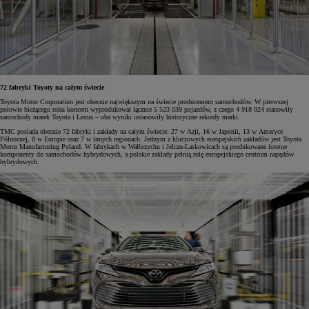
72 fabryki Toyoty na całym świecie
Toyota Motor Corporation jest obecnie największym na świecie producentem samochodów. W pierwszej
połowie bieżącego roku koncern wyprodukował łącznie 5 523 039 pojazdów, z czego 4 918 024 stanowiły
samochody marek Toyota i Lexus – oba wyniki ustanowiły historyczne rekordy marki.
TMC posiada obecnie 72 fabryki i zakłady na całym świecie: 27 w Azji, 16 w Japonii, 13 w Ameryce
Północnej, 8 w Europie oraz 7 w innych regionach. Jednym z kluczowych europejskich zakładów jest Toyota
Motor Manufacturing Poland. W fabrykach w Wałbrzychu i Jelczu-Laskowicach są produkowane istotne
komponenty do samochodów hybrydowych, a polskie zakłady pełnią rolę europejskiego centrum napędów
hybrydowych.