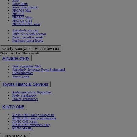
Hilux
Nowy Hilux
Nowy Hilux Electric
PROACE Max
PROACE
PROACE Verso
PROACE CITY
PROACE CITY Verso
Samochody używane
Umów się na jazdę testową
Zobacz wszystkie cenniki
Konfiguruj swoją Toyotę
Oferty specjalne i Finansowanie
Oferty specjalne i Finansowanie
Aktualne oferty
Finał wyprzedaży 2025
Samochody dostawcze Toyota Professional
Oferta biznesowa
Auta używane
Toyota Financial Services
Kredyt niższych rat Toyota Easy
Kredyt standardowy
Leasing standardowy
KINTO ONE
KINTO ONE Leasing niższych rat
KINTO ONE Leasing konsumencki
KINTO ONE Najem
KINTO ONE Zarządzanie flotą
KINTO Mobility
Dla właścicieli