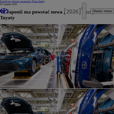
Przejdź do głównej zawartości
(Press Enter)
29 sierpnia 2025
W Japonii ma powstać nowa „fabryka przyszłości”
Otwórz menu
Toyoty