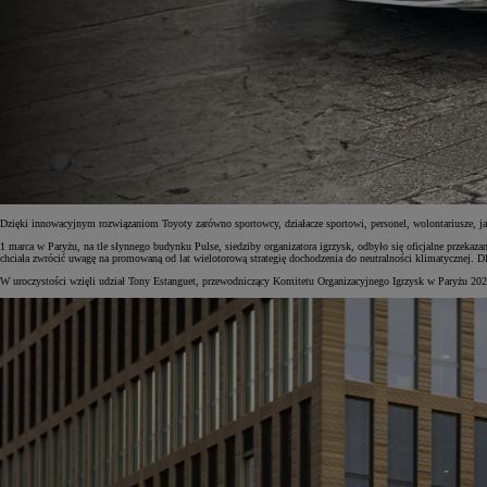
Dzięki innowacyjnym rozwiązaniom Toyoty zarówno sportowcy, działacze sportowi, personel, wolontariusze, j
1 marca w Paryżu, na tle słynnego budynku Pulse, siedziby organizatora igrzysk, odbyło się oficjalne przekaz
chciała zwrócić uwagę na promowaną od lat wielotorową strategię dochodzenia do neutralności klimatycznej. 
W uroczystości wzięli udział Tony Estanguet, przewodniczący Komitetu Organizacyjnego Igrzysk w Paryżu 2024