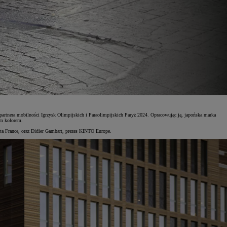
o partnera mobilności Igrzysk Olimpijskich i Paraolimpijskich Paryż 2024. Opracowując ją, japońska marka
ym kolorem.
ota France, oraz Didier Gambart, prezes KINTO Europe.