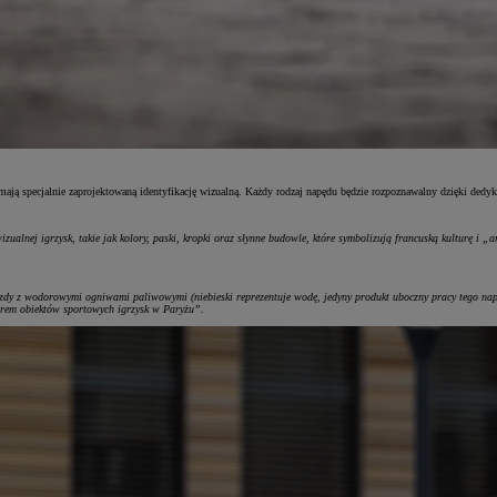
zymają specjalnie zaprojektowaną identyfikację wizualną. Każdy rodzaj napędu będzie rozpoznawalny dzięki de
izualnej igrzysk, takie jak kolory, paski, kropki oraz słynne budowle, które symbolizują francuską kulturę i 
zdy z wodorowymi ogniwami paliwowymi (niebieski reprezentuje wodę, jedyny produkt uboczny pracy tego napęd
olorem obiektów sportowych igrzysk w Paryżu”.