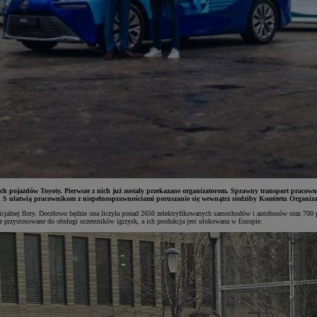
anych pojazdów Toyoty. Pierwsze z nich już zostały przekazane organizatorom. Sprawny transport pra
S ułatwią pracownikom z niepełnosprawnościami poruszanie się wewnątrz siedziby Komitetu Organiza
icjalnej floty. Docelowo będzie ona liczyła ponad 2650 zelektryfikowanych samochodów i autobusów oraz 700 p
 przystosowane do obsługi uczestników igrzysk, a ich produkcja jest ulokowana w Europie.