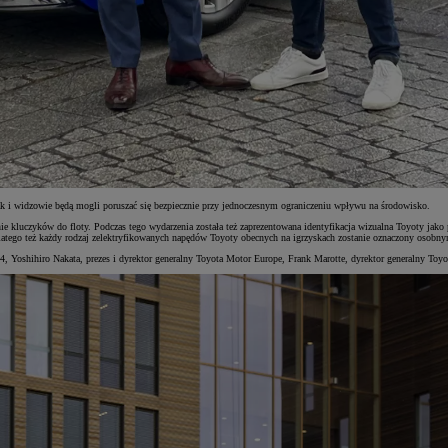
ak i widzowie będą mogli poruszać się bezpiecznie przy jednoczesnym ograniczeniu wpływu na środowisko.
anie kluczyków do floty. Podczas tego wydarzenia została też zaprezentowana identyfikacja wizualna Toyoty jak
Dlatego też każdy rodzaj zelektryfikowanych napędów Toyoty obecnych na igrzyskach zostanie oznaczony osobn
, Yoshihiro Nakata, prezes i dyrektor generalny Toyota Motor Europe, Frank Marotte, dyrektor generalny Toy