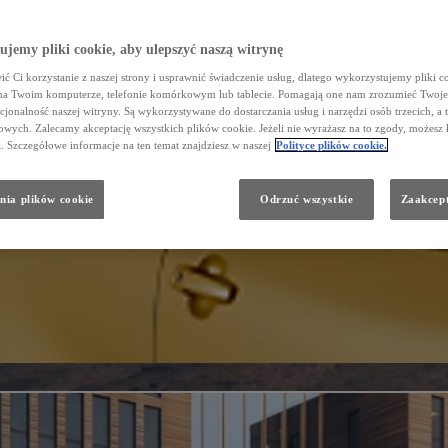
jemy pliki cookie, aby ulepszyć naszą witrynę
ć Ci korzystanie z naszej strony i usprawnić świadczenie usług, dlatego wykorzystujemy pliki co
na Twoim komputerze, telefonie komórkowym lub tablecie. Pomagają one nam zrozumieć Twoje 
cjonalność naszej witryny. Są wykorzystywane do dostarczania usług i narzędzi osób trzecich, a 
wych. Zalecamy akceptację wszystkich plików cookie. Jeżeli nie wyrażasz na to zgody, możesz 
a. Szczegółowe informacje na ten temat znajdziesz w naszej
Polityce plików cookie.
nia plików cookie
Odrzuć wszystkie
Zaakcept