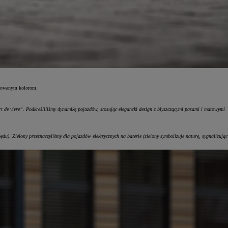
dykowanym kolorom.
„art de vivre”. Podkreśliliśmy dynamikę pojazdów, stosując elegancki design z błyszczącymi pasami i matowymi
u). Zielony przeznaczyliśmy dla pojazdów elektrycznych na baterie (zielony symbolizuje naturę, sygnalizując