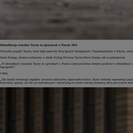
Od
105 300 zł
Corolla Hatchback
HYBRID
Identyfikacja wizualna Toyoty na igrzyskach w Paryżu 2024
Wszystkie pojazdy Toyoty, które będą stanowiły flotę Igrzysk Olimpijskich i Paraolimpijskich w Paryżu, otr
Jaime Noriega, dyrektor techniczny w dziale Styling Division Toyota Motor Europe, tak to podsumował:
„W identyfikacji wizualnej Toyoty na igrzyskach w Paryżu wykorzystaliśmy elementy graficzne z identyfikacji w
logotypami”.
I dalej:
„Dla każdej technologii napędów starannie dobraliśmy odpowiednie kolory. Kolor niebieski reprezentuje poja
brak emisji spalin), zaś dla aut hybrydowych i hybryd plug-in został wybrany fioletowy, który jest trzecim k