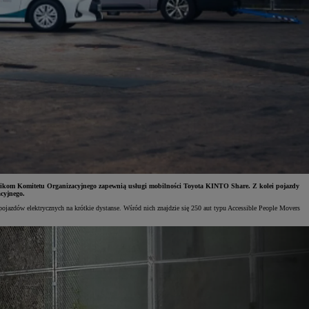
cownikom Komitetu Organizacyjnego zapewnią usługi mobilności Toyota KINTO Share. Z kolei pojazdy
cyjnego.
ojazdów elektrycznych na krótkie dystanse. Wśród nich znajdzie się 250 aut typu Accessible People Movers