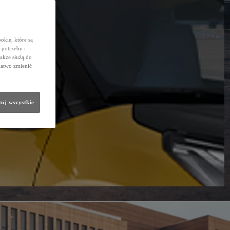
okie, które są
potrzeby i
także służą do
łatwo zmienić
uj wszystkie