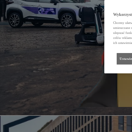
Wykorzystu
Chcemy ułatwi
umieszczane 
ulepszać funk
celów reklamo
ich ustawieni
Ustawie