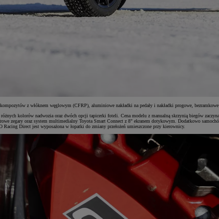
y z kompozytów z włóknem węglowym (CFRP), aluminiowe nakładki na pedały i nakładki progowe, bezramkowe 
óżnych kolorów nadwozia oraz dwóch opcji tapicerki foteli. Cena modelu z manualną skrzynią biegów zaczyna 
yfrowe zegary oraz system multimedialny Toyota Smart Connect z 8" ekranem dotykowym. Dodatkowo samochód p
 Racing Direct jest wyposażona w łopatki do zmiany przełożeń umieszczone przy kierownicy.