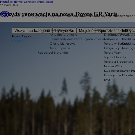
Przejdź do głównej zawartości
(Press Enter)
12 marca 2024
Ruszyły rezerwacje na nową Toyotę GR Yaris
Nowe samochody
Oferty specjalne
Samochody używane
Świat Toyoty
Finansowanie
Ser
Sprawdź aktualne oferty
Świat Toyoty
Oferta dla firm
Ser
Wszystkie kategorie
Hybrydowe
Miejskie
Sportowe
Elektryc
Aktualne promocje
Dlaczego Toyota?
Toyota Financial 
Nowe Aygo X
Samochody dostawcze Toyota Professional
O Toyocie
Kredyt n
HYBRID
Oferta biznesowa
Toyota w Europie
Kredyt s
Auta używane
Fabryki Toyoty
Leasing 
Rok potęgi 8 premier
Toyota Way
Toyota Mobility
Toyota a środowisko
Norma WLTP
Klub Rekordowych Pr
Historyczne Modele
FAQ