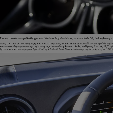
Od
105 300 zł
Corolla Hatchback
HYBRID
Rasowy charakter auta podkreślają ponadto 18-calowe felgi aluminiowe, sportowe fotele GR, dach wykonan
Nowy GR Yaris jest dostępny wyłącznie w wersji Dynamic, ale klienci mają możliwość wyboru spośród pięciu r
standardowe obejmuje automatyczną klimatyzację dwustrefową, kamerę cofania, inteligentny kluczyk, 12,3" c
łączność ze smartfonem poprzez Apple CarPlay i Android Auto. Wersja z automatyczną skrzynią biegów GAZOO