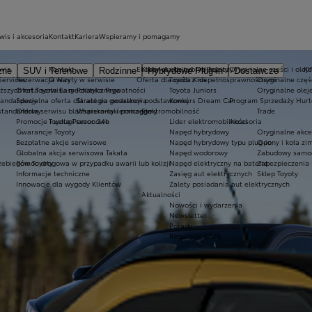
wis i akcesoria
Kontakt
Kariera
Wspieramy i pomagamy
wis
Kontakt
Ekobonus dla hybryd Toyoty
Kluby dla dzieci i młodzieży
Oryginalne części i oleje
K
zne
SUV i Terenowe
Rodzinne
Hybrydowe Plug-in
Dostawcze
Services
Rezerwacja wizyty w serwisie
O Nas
Oferta dla osób z niepełnosprawnościami
Toyota Kids
Oryginalne częś
iższych rat Toyota Easy
Oferta serwisu mechanicznego
Polityka Prywatności
Toyota Juniors
Oryginalne olej
tandardowy
Specjalna oferta dla aut po gwarancji podstawowej
Strategia podatkowa
Konkurs Dream Car
Program Sprzedaży Hurt
standardowy
Oferta serwisu blacharsko-lakierniczego
Wspieramy i pomagamy
Elektromobilność
Trade
Promocje i usługi sezonowe
Toyota Pomoc 24h
Lider elektromobilności
Akcesoria
Gwarancje Toyoty
Napęd hybrydowy
Oryginalne akce
Bezpłatne akcje serwisowe
Napęd hybrydowy typu plug-in
Opony i koła z
Globalna akcja serwisowa Takata
Napęd wodorowy
Zabudowy samo
zebiegów Toyoty
Pomoc drogowa w przypadku awarii lub kolizji
Napęd elektryczny na baterię
Zabezpieczenia 
Informacje techniczne
Zasięg aut elektrycznych
Sklep Toyoty
Innowacje dla wygody Klientów
Zalety posiadania aut elektrycznych
Aktualności
Nowości i wydarzenia
Newsletter
Porady
Regulacje CAFE