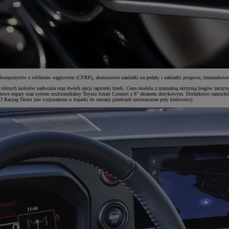
y z kompozytów z włóknem węglowym (CFRP), aluminiowe nakładki na pedały i nakładki progowe, bezramkowe 
óżnych kolorów nadwozia oraz dwóch opcji tapicerki foteli. Cena modelu z manualną skrzynią biegów zaczyna 
yfrowe zegary oraz system multimedialny Toyota Smart Connect z 8" ekranem dotykowym. Dodatkowo samochód p
 Racing Direct jest wyposażona w łopatki do zmiany przełożeń umieszczone przy kierownicy.