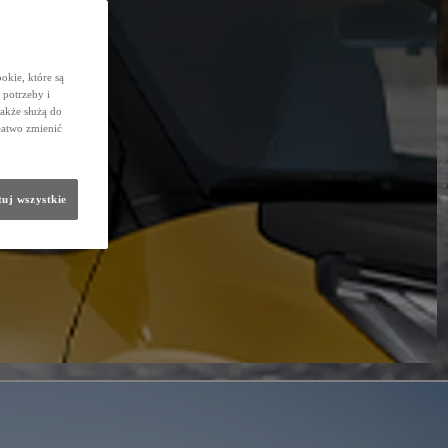
okie, które są
potrzeby i
także służą do
łatwo zmienić
uj wszystkie