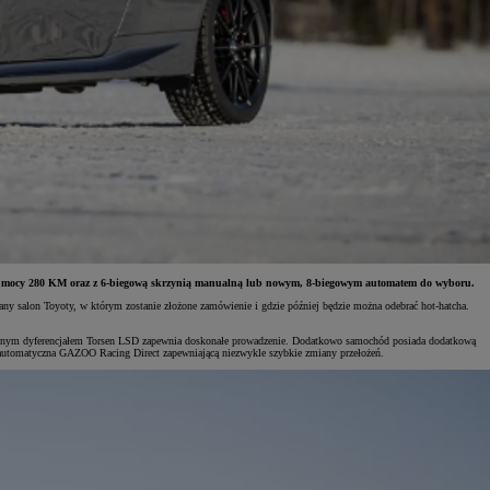
iem o mocy 280 KM oraz z 6-biegową skrzynią manualną lub nowym, 8-biegowym automatem do wyboru.
any salon Toyoty, w którym zostanie złożone zamówienie i gdzie później będzie można odebrać hot-hatcha.
ylnym dyferencjałem Torsen LSD zapewnia doskonałe prowadzenie. Dodatkowo samochód posiada dodatkową
 automatyczna GAZOO Racing Direct zapewniającą niezwykle szybkie zmiany przełożeń.