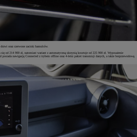
drzwi oraz czerwone zaciski hamulców.
się od 214 900 zł, natomiast wariant z automatyczną skrzynią kosztuje od 225 900 zł. Wyposażenie
osiada nawigację Connected z trybem offline oraz 4-letni pakiet transmisji danych, a także bezprzewodową