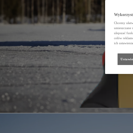
Wykorzystu
Chcemy ułatwi
umieszczane 
ulepszać funk
celów reklamo
ich ustawieni
Ustawie