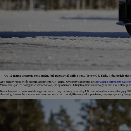
Od 12 marca bieżącego roku można już rezerwować online nową Toyotę GR Yaris, która będzie dost
Aby zarezerwować swój egzemplarz nowego GR Yarisa, wystarczy skorzystać ze
specjalnego formularza na stron
Warto pamiętać, że dostępność samochodów jest ograniczona. Oficjalna premiera nowego modelu w Polsce plan
Od
81 900 zł
Nowa Toyota GR Yaris została wyposażona w trzycylindrową jednostkę 1.6 z turbodoładowaniem oferującą
chłodnicę, intercooler z systemem natrysku wody oraz zmodyfikowany wlot powietrza, co przyczynia się do 
Yaris Cross
HYBRID