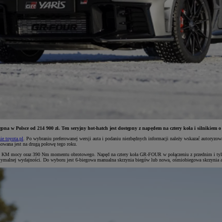
ępna w Polsce od 214 900 zł. Ten seryjny hot-hatch jest dostępny z napędem na cztery koła i silnik
ie toyota.pl
. Po wybraniu preferowanej wersji auta i podaniu niezbędnych informacji należy wskazać autoryzow
owana jest na drugą połowę tego roku.
 280 KM mocy oraz 390 Nm momentu obrotowego. Napęd na cztery koła GR-FOUR w połączeniu z przednim i t
optymalnej wydajności. Do wyboru jest 6-biegowa manualna skrzynia biegów lub nowa, ośmiobiegowa skrzynia