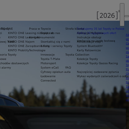
 Toyoty
INTO ONE
Praca w Toyocie
Strefa klienta
Świętujemy 35 lat Toyoty w Polsce
ci
KINTO ONE Leasing niższych rat
Dołącz do nas
Odkryj 35 wyjątkowych ofert
Aplikacja MyToyota
Ak
e
KINTO ONE Leasing konsumencki
Kontakt
Instrukcje obsługi
pr
Umów się na jazdę testową
owej Trade
KINTO ONE Najem
Skontaktuj się z nami
Aktualizacja map
Ce
KINTO ONE Zarządzanie flotą
Salony i serwisy Toyoty
System Bluetooth®
ws
KINTO Mobility
Technologie
Karty Ratownicze
mo
soria Toyoty
Innowacje
Toyota Collection
S
imowe
Toyota T-Mate
Kolekcje Toyoty
do
chodów dostawczych
Motorsport
Kolekcje Toyoty Gazoo Racing
To
i alarmy
System eCall
FAQ
Pr
Cyfrowy opiekun auta
Najczęściej zadawane pytania
Of
Ładowanie
Wykaz wydanych zaświadczeń o odbyt
KI
Connected
fi
S
u
in
w
U
si
ja
te