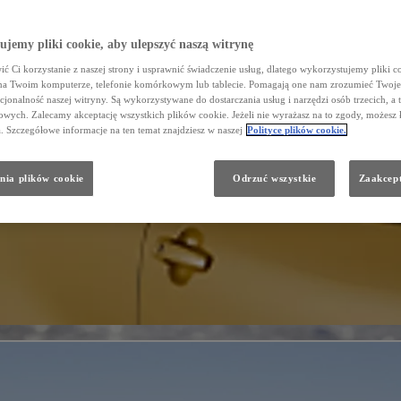
jemy pliki cookie, aby ulepszyć naszą witrynę
ć Ci korzystanie z naszej strony i usprawnić świadczenie usług, dlatego wykorzystujemy pliki co
na Twoim komputerze, telefonie komórkowym lub tablecie. Pomagają one nam zrozumieć Twoje 
cjonalność naszej witryny. Są wykorzystywane do dostarczania usług i narzędzi osób trzecich, a 
wych. Zalecamy akceptację wszystkich plików cookie. Jeżeli nie wyrażasz na to zgody, możesz 
a. Szczegółowe informacje na ten temat znajdziesz w naszej
Polityce plików cookie.
nia plików cookie
Odrzuć wszystkie
Zaakcept