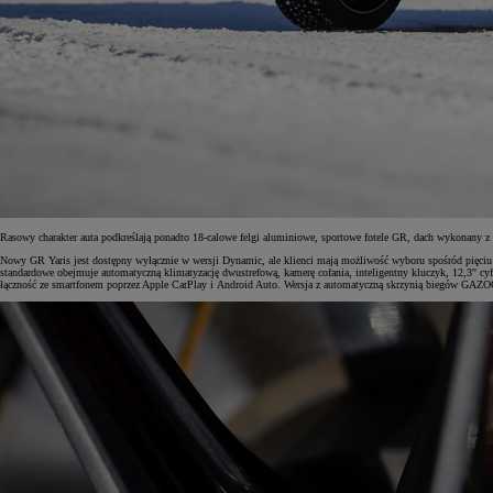
Rasowy charakter auta podkreślają ponadto 18-calowe felgi aluminiowe, sportowe fotele GR, dach wykonan
Nowy GR Yaris jest dostępny wyłącznie w wersji Dynamic, ale klienci mają możliwość wyboru spośród pięciu r
standardowe obejmuje automatyczną klimatyzację dwustrefową, kamerę cofania, inteligentny kluczyk, 12,3" c
łączność ze smartfonem poprzez Apple CarPlay i Android Auto. Wersja z automatyczną skrzynią biegów GAZOO