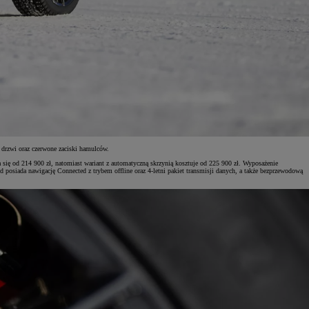
drzwi oraz czerwone zaciski hamulców.
się od 214 900 zł, natomiast wariant z automatyczną skrzynią kosztuje od 225 900 zł. Wyposażenie
osiada nawigację Connected z trybem offline oraz 4-letni pakiet transmisji danych, a także bezprzewodową