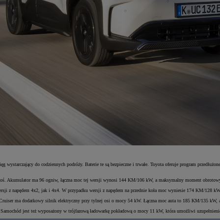
ęg wystarczający do codziennych podróży. Baterie te są bezpieczne i trwałe. Toyota oferuje program przedłuż
ą oś. Akumulator ma 96 ogniw, łączna moc tej wersji wynosi 144 KM/106 kW, a maksymalny moment obrotow
 wersji z napędem 4x2, jak i 4x4. W przypadku wersji z napędem na przednie koła moc wyniesie 174 KM/1
an Cruiser ma dodatkowy silnik elektryczny przy tylnej osi o mocy 54 kW. Łączna moc auta to 185 KM/135 
 Samochód jest też wyposażony w trójfazową ładowarkę pokładową o mocy 11 kW, która umożliwi uzupełnienie