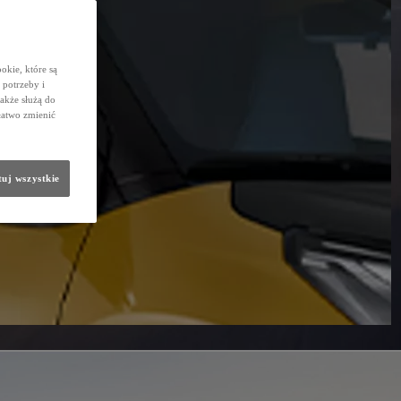
okie, które są
potrzeby i
także służą do
łatwo zmienić
uj wszystkie