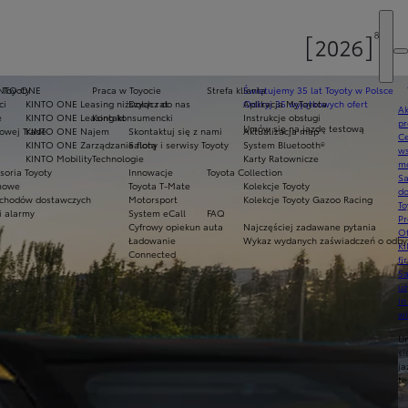
 Toyoty
INTO ONE
Praca w Toyocie
Strefa klienta
Świętujemy 35 lat Toyoty w Polsce
ci
KINTO ONE Leasing niższych rat
Dołącz do nas
Odkryj 35 wyjątkowych ofert
Aplikacja MyToyota
Ak
e
KINTO ONE Leasing konsumencki
Kontakt
Instrukcje obsługi
pr
Umów się na jazdę testową
owej Trade
KINTO ONE Najem
Skontaktuj się z nami
Aktualizacja map
Ce
KINTO ONE Zarządzanie flotą
Salony i serwisy Toyoty
System Bluetooth®
ws
KINTO Mobility
Technologie
Karty Ratownicze
mo
soria Toyoty
Innowacje
Toyota Collection
S
imowe
Toyota T-Mate
Kolekcje Toyoty
do
chodów dostawczych
Motorsport
Kolekcje Toyoty Gazoo Racing
To
i alarmy
System eCall
FAQ
Pr
Cyfrowy opiekun auta
Najczęściej zadawane pytania
Of
Ładowanie
Wykaz wydanych zaświadczeń o odbyt
KI
Connected
fi
S
u
in
w
U
si
ja
te