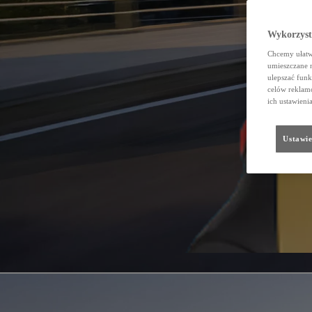
Wykorzystu
Chcemy ułatwi
umieszczane 
ulepszać funk
celów reklamo
ich ustawieni
Ustawie