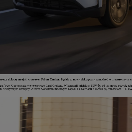
rótce dołączy miejski crossover Urban Cruiser. Będzie to nowy elektryczny samochód o przestronnym 
o Aygo X po prawdziwie terenowego Land Cruisera. W kategorii miejskich SUV-ów od lat mocną pozycję zajmu
m elektrycznym dostępny w trzech wariantach mocowych napędu i z bateriami o dwóch pojemnościach – 49 kWh