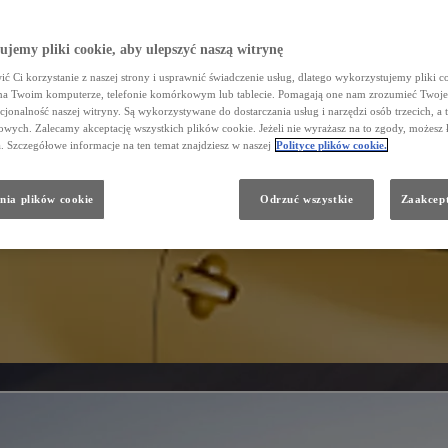
jemy pliki cookie, aby ulepszyć naszą witrynę
ć Ci korzystanie z naszej strony i usprawnić świadczenie usług, dlatego wykorzystujemy pliki co
na Twoim komputerze, telefonie komórkowym lub tablecie. Pomagają one nam zrozumieć Twoje 
cjonalność naszej witryny. Są wykorzystywane do dostarczania usług i narzędzi osób trzecich, a 
wych. Zalecamy akceptację wszystkich plików cookie. Jeżeli nie wyrażasz na to zgody, możesz 
a. Szczegółowe informacje na ten temat znajdziesz w naszej
Polityce plików cookie.
nia plików cookie
Odrzuć wszystkie
Zaakcept