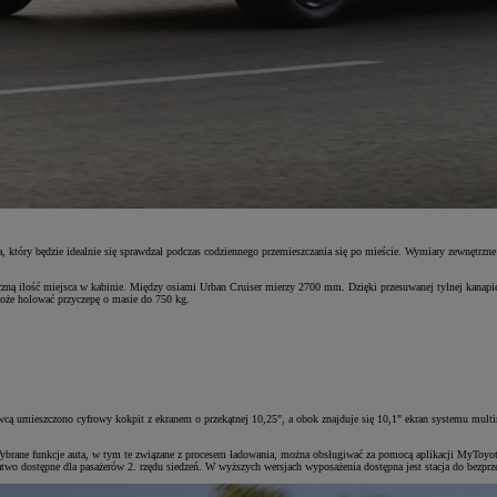
 który będzie idealnie się sprawdzał podczas codziennego przemieszczania się po mieście. Wymiary zewnętrzn
aczną ilość miejsca w kabinie. Między osiami Urban Cruiser mierzy 2700 mm. Dzięki przesuwanej tylnej kana
oże holować przyczepę o masie do 750 kg.
owcą umieszczono cyfrowy kokpit z ekranem o przekątnej 10,25", a obok znajduje się 10,1" ekran systemu multi
ybrane funkcje auta, w tym te związane z procesem ładowania, można obsługiwać za pomocą aplikacji MyToyo
atwo dostępne dla pasażerów 2. rzędu siedzeń. W wyższych wersjach wyposażenia dostępna jest stacja do bezpr