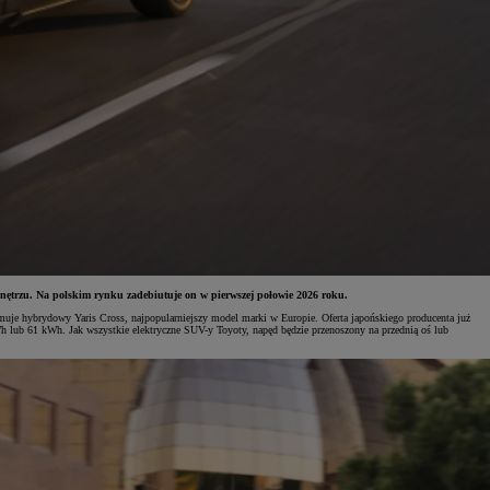
wnętrzu. Na polskim rynku zadebiutuje on w pierwszej połowie 2026 roku.
je hybrydowy Yaris Cross, najpopularniejszy model marki w Europie. Oferta japońskiego producenta już
 lub 61 kWh. Jak wszystkie elektryczne SUV-y Toyoty, napęd będzie przenoszony na przednią oś lub