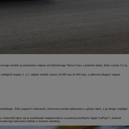
e nowego modelu są nieznacznie większe od hybrydowego Yarisa Cross, a promień skrętu, który wynosi 5,2 m,
pie odległość między 1. a 2. rzędem siedzeń wynosi od 690 mm do 850 mm, a całkowita długość wnętrza
medialnego. Żeby poprawić widoczność, kierownica została spłaszczona w górnej części, a jej design współgra
ta. Samochód łączy się ze smartfonami bezprzewodowo za pomocą interfejsów Apple CarPlay* i Android
zewodowego ładowania telefonu w konsoli centralnej.