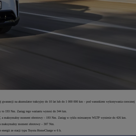
onej gwarancji na akumulator trakcyjny do 10 lat lub do 1 000 000 km – pod warunkiem wykonywania corocznej
y to 193 Nm. Zasięg tego wariantu wynosi do 344 km.
28 kW, a maksymalny moment obrotowy – 193 Nm. Zasięg w cyklu mieszanym WLTP wyniesie do 426 km.
kW, a maksymalny moment obrotowy – 307 Nm.
 energii ze stacji typu Toyota HomeCharge w 6 h.