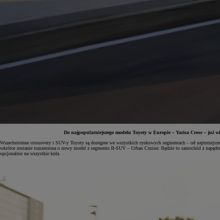
Do najpopularniejszego modelu Toyoty w Europie – Yarisa Cross – już wk
Wszechstronne crossovery i SUV-y Toyoty są dostępne we wszystkich rynkowych segmentach – od najmniejszeg
wkrótce zostanie rozszerzona o nowy model z segmentu B-SUV – Urban Cruiser. Będzie to samochód z napęde
Od
81 900 zł
opcjonalnie na wszystkie koła.
Yaris Cross
HYBRID