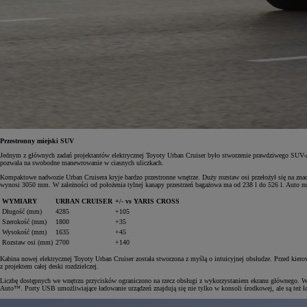
Przestronny miejski SUV
Jednym z głównych zadań projektantów elektrycznej Toyoty Urban Cruiser było stworzenie prawdziwego SUV-a,
pozwala na swobodne manewrowanie w ciasnych uliczkach.
Kompaktowe nadwozie Urban Cruisera kryje bardzo przestronne wnętrze. Duży rozstaw osi przełożył się na zn
wynosi 3050 mm. W zależności od położenia tylnej kanapy przestrzeń bagażowa ma od 238 l do 526 l. Auto m
WYMIARY
URBAN CRUISER
+/- vs YARIS CROSS
Długość (mm)
4285
+105
Szerokość (mm)
1800
+35
Wysokość (mm)
1635
+45
Rozstaw osi (mm)
2700
+140
Kabina nowej elektrycznej Toyoty Urban Cruiser została stworzona z myślą o intuicyjnej obsłudze. Przed kier
z projektem całej deski rozdzielczej.
Liczbę dostępnych we wnętrzu przycisków ograniczono na rzecz obsługi z wykorzystaniem ekranu głównego. W
Auto™. Porty USB umożliwiające ładowanie urządzeń znajdują się nie tylko w konsoli środkowej, ale są też ł