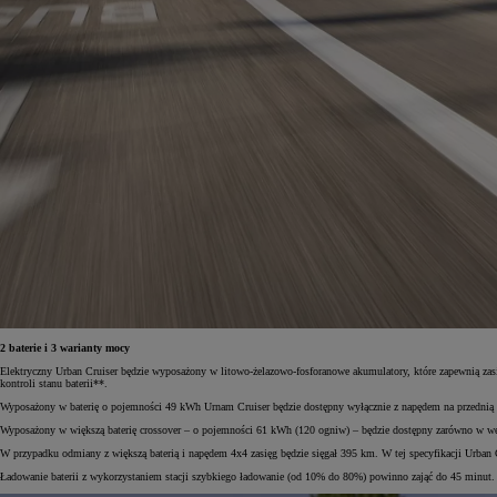
Od
105 300 zł
Corolla Hatchback
HYBRID
2 baterie i 3 warianty mocy
Elektryczny Urban Cruiser będzie wyposażony w litowo-żelazowo-fosforanowe akumulatory, które zapewnią zasi
kontroli stanu baterii**.
Wyposażony w baterię o pojemności 49 kWh Urnam Cruiser będzie dostępny wyłącznie z napędem na przedni
Wyposażony w większą baterię crossover – o pojemności 61 kWh (120 ogniw) – będzie dostępny zarówno w
W przypadku odmiany z większą baterią i napędem 4x4 zasięg będzie sięgał 395 km. W tej specyfikacji Urb
Ładowanie baterii z wykorzystaniem stacji szybkiego ładowanie (od 10% do 80%) powinno zająć do 45 minut.