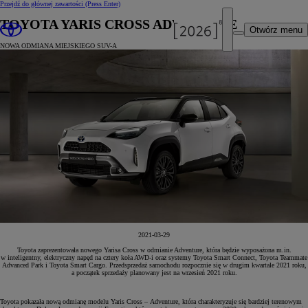
Przejdź do głównej zawartości
(Press Enter)
TOYOTA YARIS CROSS ADVENTURE
Otwórz menu
NOWA ODMIANA MIEJSKIEGO SUV-A
2021-03-29
Toyota zaprezentowała nowego Yarisa Cross w odmianie Adventure, która będzie wyposażona m.in.
w inteligentny, elektryczny napęd na cztery koła AWD-i oraz systemy Toyota Smart Connect, Toyota Teammate
Advanced Park i Toyota Smart Cargo. Przedsprzedaż samochodu rozpocznie się w drugim kwartale 2021 roku,
a początek sprzedaży planowany jest na wrzesień 2021 roku.
Toyota pokazała nową odmianę modelu Yaris Cross – Adventure, która charakteryzuje się bardziej terenowym