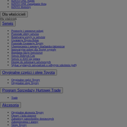
KINTO ONE Najem
KINTO ONE Zarządzanie flotą
KINTO Mobility
Dla właścicieli
Dla właścicieli
Serwis
Promocje i sezonowe usługi
Pozostałe oferty serwisu
Rezerwacja wizyty w serwisie
Gwarancja Toyota Relax
Pozostałe Gwarancje Toyoty
Ubezpieczenia i naprawy blacharsko-lakiernicze
Innowacyjne usługi dla Twojej wygody
Bezpłatne Akcje Serwisowe
Serwis Dobrych Cen
Serwis w ASO się opłaca
Dostęp do informacji serwisowych
Wykaz wydanych zaświadczeń o odbytym szkoleniu (pdf)
Oryginalne części i oleje Toyota
Oryginalne części Toyoty
Oryginalne oleje Toyoty
Program Sprzedaży Hurtowej Trade
Trade
Akcesoria
Oryginalne akcesoria Toyoty
Opony i koła zimowe
Zabudowy samochodów dostawczych
Zabezpieczenia i alarmy
Sklep Toyoty