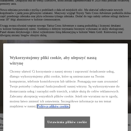
charakterem. Dołączyła ona do wersji Executive, która została zaprezentowana w 2020 roku podczas światowej
premiery auta.
Nowa odmiana powstała z myślą o podróżach z dala od miejskich ulic. Ma ułatwiać odkrywanie nowych
krajobrazów i jazdę poza głównymi szlakami. Masywny wygląd Toyoty Yaris Cross Adventure podkreśla dolna
część przedniego zderzaka oraz płyta ochronna tylnego zderzaka. Dodać do tego należy srebrne relingi dachowe
oraz 18'' felgi aluminiowe w kolorze ciemnoszarym.
Uwagę zwraca również wnętrze nowego Yarisa Cross Adventure z czarną podsufitką i licznymi detalami
w kolorze fortepianowej czerni. Siedzenia o dobrym trzymaniu bocznym wykonano ze skóry ekologicznej.
Panel ekranu dotykowego i drzwi wykończono linią dekoracyjną w kolorze Warm Gold. Kierownicę oraz
dźwignię zmiany biegów obszyto skórą.
Wykorzystujemy pliki cookie, aby ulepszyć naszą
witrynę
Chcemy ułatwić Ci korzystanie z naszej strony i usprawnić świadczenie usług,
dlatego wykorzystujemy pliki cookie, które są umieszczane na Twoim
komputerze, telefonie komórkowym lub tablecie. Pomagają one nam zrozumieć
Twoje potrzeby i ulepszać funkcjonalność naszej witryny. Są wykorzystywane do
dostarczania usług i narzędzi osób trzecich, a także służą do celów reklamowych.
Zalecamy akceptację wszystkich plików cookie. Jeżeli nie wyrażasz na to zgody,
możesz łatwo zmienić ich ustawienia. Szczegółowe informacje na ten temat
znajdziesz w naszej
Polityce plików cookie.
Yaris Cross Adventure w wersji Premiere Edition
Ustawienia plików cookie
Premiere Edition – limitowana wersja wyposażenia odmiany Adventure – wyróżnia się skórzanymi siedzeniami
oraz specjalnie zaprojektowanymi 18'' felgami. W standardzie dostępny będzie także wyświetlacz projekcyjny