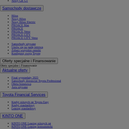
Nowy GR GT
Samochody dostawcze
Hilux
Nowy Hilux
Nowy Hilux Electric
PROACE Max
PROACE
PROACE Verso
PROACE CITY
PROACE CITY Verso
Samochody używane
Umów się na jazdę testową
Zobacz wszystkie cenniki
Konfiguruj swoją Toyotę
Oferty specjalne i Finansowanie
Oferty specjalne i Finansowanie
Aktualne oferty
Finał wyprzedaży 2025
Samochody dostawcze Toyota Professional
Oferta biznesowa
Auta używane
Toyota Financial Services
Kredyt niższych rat Toyota Easy
Kredyt standardowy
Leasing standardowy
KINTO ONE
KINTO ONE Leasing niższych rat
KINTO ONE Leasing konsumencki