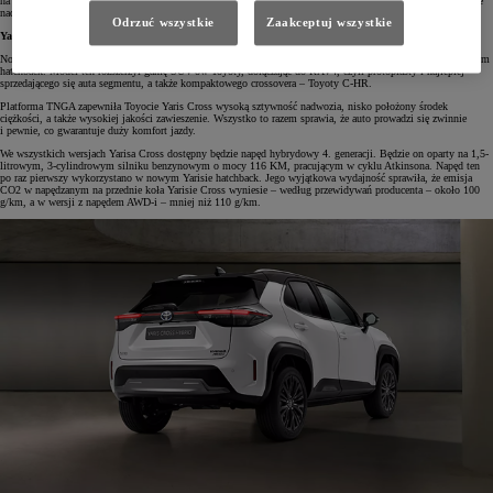
na przedniej szybie (HUD), elektrycznie unoszone drzwi bagażnika otwierane bezdotykowo oraz dwukolorowe
nadwozie. Wersję tę będzie można zamówić wyłącznie w premierowym roku 2021.
Odrzuć wszystkie
Zaakceptuj wszystkie
Yaris Cross – miejski SUV
Nowa Toyota Yaris Cross została zbudowana na platformie GA-B z serii TNGA, którą dzieli z nowym Yarisem
hatchback. Model ten rozszerzył gamę SUV-ów Toyoty, dołączając do RAV4, czyli protoplasty i najlepiej
sprzedającego się auta segmentu, a także kompaktowego crossovera – Toyoty C-HR.
Platforma TNGA zapewniła Toyocie Yaris Cross wysoką sztywność nadwozia, nisko położony środek
ciężkości, a także wysokiej jakości zawieszenie. Wszystko to razem sprawia, że auto prowadzi się zwinnie
i pewnie, co gwarantuje duży komfort jazdy.
We wszystkich wersjach Yarisa Cross dostępny będzie napęd hybrydowy 4. generacji. Będzie on oparty na 1,5-
litrowym, 3-cylindrowym silniku benzynowym o mocy 116 KM, pracującym w cyklu Atkinsona. Napęd ten
po raz pierwszy wykorzystano w nowym Yarisie hatchback. Jego wyjątkowa wydajność sprawiła, że emisja
CO2 w napędzanym na przednie koła Yarisie Cross wyniesie – według przewidywań producenta – około 100
g/km, a w wersji z napędem AWD-i – mniej niż 110 g/km.