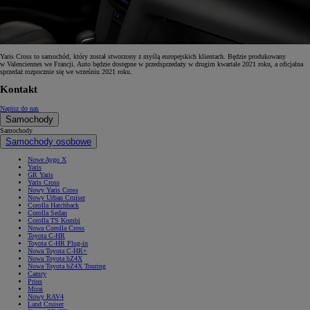
Yaris Cross to samochód, który został stworzony z myślą europejskich klientach. Będzie produkowany
w Valenciennes we Francji. Auto będzie dostępne w przedsprzedaży w drugim kwartale 2021 roku, a oficjalna
sprzedaż rozpocznie się we wrześniu 2021 roku.
Kontakt
Napisz do nas
Samochody
Samochody
Samochody osobowe
Nowe Aygo X
Yaris
GR Yaris
Yaris Cross
Nowy Yaris Cross
Nowy Urban Cruiser
Corolla Hatchback
Corolla Sedan
Corolla TS Kombi
Nowa Corolla Cross
Toyota C-HR
Toyota C-HR Plug-in
Nowa Toyota C-HR+
Nowa Toyota bZ4X
Nowa Toyota bZ4X Touring
Camry
Prius
Mirai
Nowy RAV4
Land Cruiser