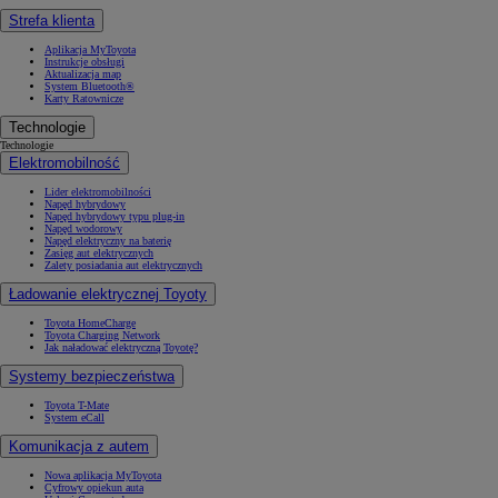
Strefa klienta
Aplikacja MyToyota
Instrukcje obsługi
Aktualizacja map
System Bluetooth®
Karty Ratownicze
Technologie
Technologie
Elektromobilność
Lider elektromobilności
Napęd hybrydowy
Napęd hybrydowy typu plug-in
Napęd wodorowy
Napęd elektryczny na baterię
Zasięg aut elektrycznych
Zalety posiadania aut elektrycznych
Ładowanie elektrycznej Toyoty
Toyota HomeCharge
Toyota Charging Network
Jak naładować elektryczną Toyotę?
Systemy bezpieczeństwa
Toyota T-Mate
System eCall
Komunikacja z autem
Nowa aplikacja MyToyota
Cyfrowy opiekun auta