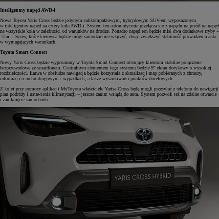
Inteligentny napęd AWD-i
Nowa Toyota Yaris Cross będzie jedynym subkompaktowym, hybrydowym SUV-em wyposażonym
w inteligentny napęd na cztery koła AWD-i. System ten automatycznie przełącza się z napędu na przód na napęd
na wszystkie koła w zależności od warunków na drodze. Ponadto napęd ten będzie miał dwa dodatkowe tryby –
Trail i Snow, które kierowca będzie mógł samodzielnie włączyć, chcąc zwiększyć stabilność prowadzenia auta
w wymagających warunkach.
Toyota Smart Connect
Nowy Yaris Cross będzie wyposażony w Toyota Smart Connect oferujący klientom stabilne połączenie
bezprzewodowe ze smartfonem. Centralnym elementem tego systemu będzie 9'' ekran dotykowy o wysokiej
rozdzielczości. Łatwa w obsłudze nawigacja będzie korzystała z aktualizacji map pobieranych z chmury,
informacji o ruchu drogowym i wypadkach, a także wyszukiwarki punktów docelowych.
Z kolei przy pomocy aplikacji MyToyota właściciele Yarisa Cross będą mogli przesyłać z telefonu do nawigacji
plan podróży i ustawienia klimatyzacji – jeszcze zanim wsiądą do auta. System pozwoli też na zdalne otwarcie
i zamknięcie samochodu.