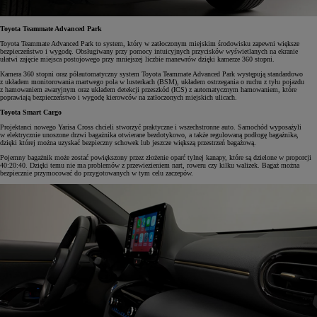
Toyota Teammate Advanced Park
Toyota Teammate Advanced Park to system, który w zatłoczonym miejskim środowisku zapewni większe
bezpieczeństwo i wygodę. Obsługiwany przy pomocy intuicyjnych przycisków wyświetlanych na ekranie
ułatwi zajęcie miejsca postojowego przy mniejszej liczbie manewrów dzięki kamerze 360 stopni.
Kamera 360 stopni oraz półautomatyczny system Toyota Teammate Advanced Park występują standardowo
z układem monitorowania martwego pola w lusterkach (BSM), układem ostrzegania o ruchu z tyłu pojazdu
z hamowaniem awaryjnym oraz układem detekcji przeszkód (ICS) z automatycznym hamowaniem, które
poprawiają bezpieczeństwo i wygodę kierowców na zatłoczonych miejskich ulicach.
Toyota Smart Cargo
Projektanci nowego Yarisa Cross chcieli stworzyć praktyczne i wszechstronne auto. Samochód wyposażyli
w elektrycznie unoszone drzwi bagażnika otwierane bezdotykowo, a także regulowaną podłogę bagażnika,
dzięki której można uzyskać bezpieczny schowek lub jeszcze większą przestrzeń bagażową.
Pojemny bagażnik może zostać powiększony przez złożenie oparć tylnej kanapy, które są dzielone w proporcji
40:20:40. Dzięki temu nie ma problemów z przewiezieniem nart, roweru czy kilku walizek. Bagaż można
bezpiecznie przymocować do przygotowanych w tym celu zaczepów.