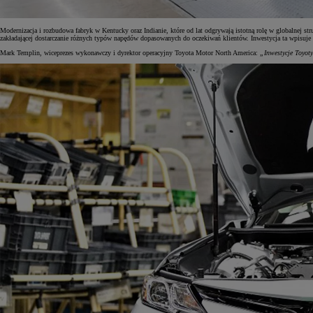
Modernizacja i rozbudowa fabryk w Kentucky oraz Indianie, które od lat odgrywają istotną rolę w globalnej s
zakładającej dostarczanie różnych typów napędów dopasowanych do oczekiwań klientów. Inwestycja ta wpisuje 
Mark Templin, wiceprezes wykonawczy i dyrektor operacyjny Toyota Motor North America:
„Inwestycje Toyot