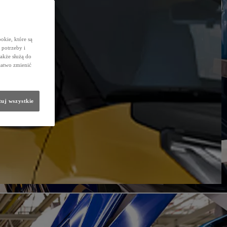
okie, które są
potrzeby i
także służą do
łatwo zmienić
uj wszystkie