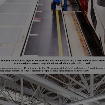
ednoczonych zlokalizowanych w Kentucky oraz Indianie. Inwestycja ma na celu zarówno zwiększenie z
montażowej przeznaczonej do produkcji samochodów w pełni elektrycznych.
wyprodukowano ponad 11 milionów pojazdów. Marka prowadzi działalność produkcyjną w Stanach Zjednoczonych
j fabryki koncernu na świecie, ogłoszono kolejną inwestycję przekraczającą miliard dolarów.