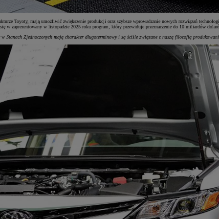
trukturze Toyoty, mają umożliwić zwiększenie produkcji oraz szybsze wprowadzanie nowych rozwiązań technologi
się w zaprezentowany w listopadzie 2025 roku program, który przewiduje przeznaczenie do 10 miliardów dolar
y w Stanach Zjednoczonych mają charakter długoterminowy i są ściśle związane z naszą filozofią produkowan