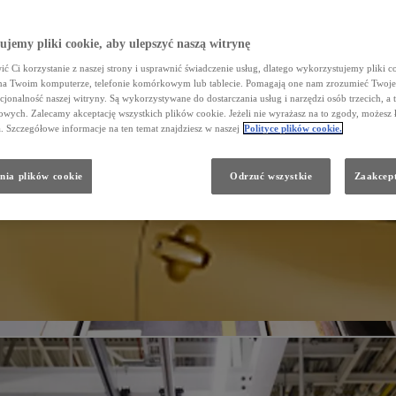
jemy pliki cookie, aby ulepszyć naszą witrynę
ć Ci korzystanie z naszej strony i usprawnić świadczenie usług, dlatego wykorzystujemy pliki co
na Twoim komputerze, telefonie komórkowym lub tablecie. Pomagają one nam zrozumieć Twoje 
cjonalność naszej witryny. Są wykorzystywane do dostarczania usług i narzędzi osób trzecich, a 
wych. Zalecamy akceptację wszystkich plików cookie. Jeżeli nie wyrażasz na to zgody, możesz 
a. Szczegółowe informacje na ten temat znajdziesz w naszej
Polityce plików cookie.
nia plików cookie
Odrzuć wszystkie
Zaakcept