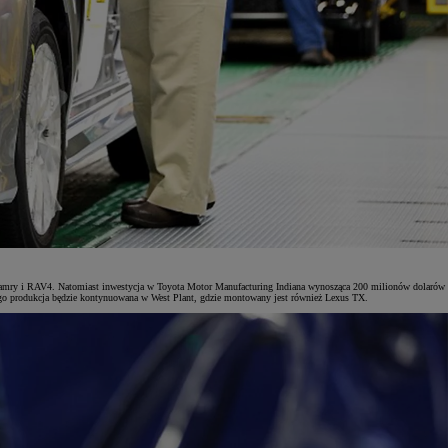
 Camry i RAV4. Natomiast inwestycja w Toyota Motor Manufacturing Indiana wynosząca 200 milionów dolarów
go produkcja będzie kontynuowana w West Plant, gdzie montowany jest również Lexus TX.