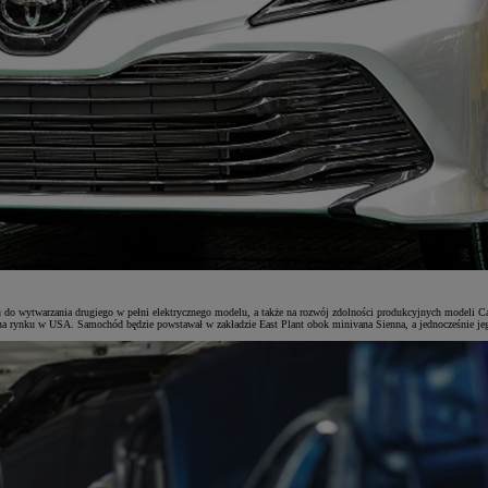
 do wytwarzania drugiego w pełni elektrycznego modelu, a także na rozwój zdolności produkcyjnych modeli
 rynku w USA. Samochód będzie powstawał w zakładzie East Plant obok minivana Sienna, a jednocześnie je