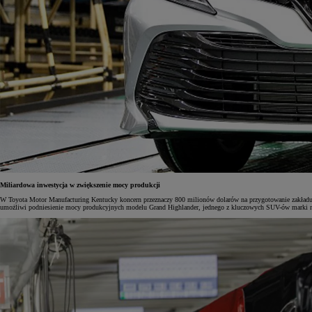
Miliardowa inwestycja w zwiększenie mocy produkcji
W Toyota Motor Manufacturing Kentucky koncern przeznaczy 800 milionów dolarów na przygotowanie zakładu
umożliwi podniesienie mocy produkcyjnych modelu Grand Highlander, jednego z kluczowych SUV-ów marki na