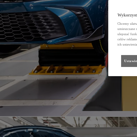
Wykorzystu
Chcemy ułatwi
umieszczane 
ulepszać funk
celów reklamo
ich ustawieni
Ustawie