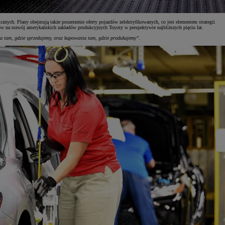
cznych. Plany obejmują także poszerzenie oferty pojazdów zelektryfikowanych, co jest elementem strategii
ów na rozwój amerykańskich zakładów produkcyjnych Toyoty w perspektywie najbliższych pięciu lat.
ia tam, gdzie sprzedajemy, oraz kupowania tam, gdzie produkujemy”.