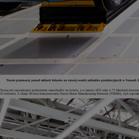
Toyota przeznaczy ponad miliard dolarów na rozwój swoich zakładów produkcyjnych w Stanach Zj
Toyota jest największym producentem samochodów na świecie, a w samym 2025 roku w 72 fabrykach koncernu 
35 milionów. Z okazji 40-lecia funkcjonowania Toyota Motor Manufacturing Kentucky (TMMK), czyli największe
Od
81 900 zł
Yaris Cross
HYBRID