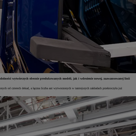
dolności wytwórczych obecnie produkowanych modeli, jak i wdrożenie nowej, zaawansowanej linii
 od czterech dekad, a łączna liczba aut wytworzonych w tamtejszych zakładach przekroczyła już