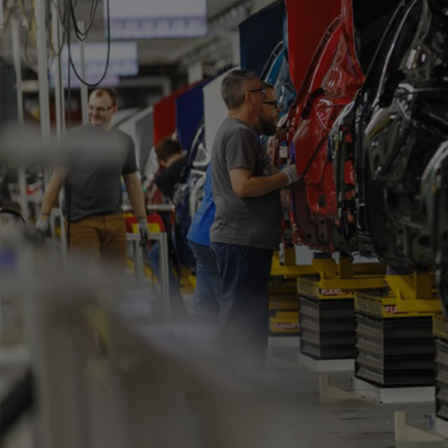
Od
105 300 zł
Corolla Hatchback
HYBRID