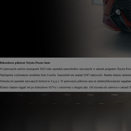
Rekordowe półrocze Toyota Pewne Auto
W pierwszych sześciu miesiącach 2023 roku sprzedaż samochodów używanych w ramach programu Toyota Pewne
Najchętniej wybieranym modelem była Corolla. Samochód ten znalazł 3187 nabywców. Bardzo dużym zaintereso
Wzrosła też sprzedaż używanych hybryd (o 4 p.p.). W pierwszym półroczu auta ze zelektryfikowanymi napędam
Klienci chętnie sięgali też po hybrydowe SUV-y i crossovery z drugiej ręki. Od stycznia do czerwca w ram
Od
81 900 zł
Yaris Cross
HYBRID