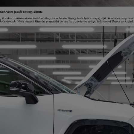
Najwyższa jakość obsługi klienta
„Trwałość i niezawodność to od lat atuty samochodów Toyoty, także tych z drugiej ręki. W ramach programu 
hybrydowych. Wielu naszych klientów przychodzi do nas już z zamiarem zakupu hybrydowej Toyoty, ze względu 