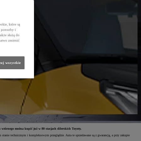
okie, które są
potrzeby i
także służą do
łatwo zmienić
uj wszystkie
wtórnego można kupić już w 80 stacjach dilerskich Toyoty.
anie technicznym i kompleksowym przeglądzie. Auta te sprzedawane są z gwarancją, a przy zakupie