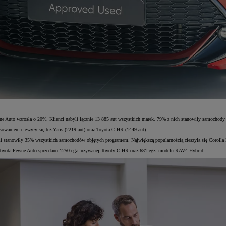
 Auto wzrosła o 20%. Klienci nabyli łącznie 13 885 aut wszystkich marek. 79% z nich stanowiły samochody
waniem cieszyły się też Yaris (2219 aut) oraz Toyota C-HR (1449 aut).
i stanowiły 35% wszystkich samochodów objętych programem. Największą popularnością cieszyła się Corolla H
ach Toyota Pewne Auto sprzedano 1250 egz. używanej Toyoty C-HR oraz 681 egz. modelu RAV4 Hybrid.