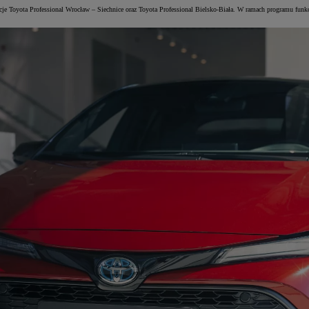
tacje Toyota Professional Wrocław – Siechnice oraz Toyota Professional Bielsko-Biała. W ramach programu fun