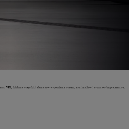
numeru VIN, działanie wszystkich elementów wyposażenia wnętrza, multimediów i systemów bezpieczeństwa,