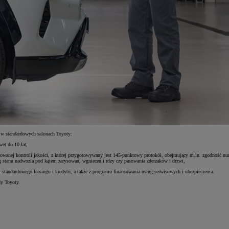
k w standardowych salonach Toyoty:
et do 10 lat,
ryzowanej kontroli jakości, z której przygotowywany jest 145-punktowy protokół, obejmujący m.in. zgodność 
olę stanu nadwozia pod kątem zarysowań, wgnieceń i rdzy czy pasowania zderzaków i drzwi,
standardowego leasingu i kredytu, a także z programu finansowania usług serwisowych i ubezpieczenia.
y Toyoty.