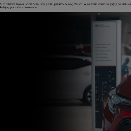
Sieć dilerska Toyota Pewne Auto liczy już 80 punktów w całej Polsce. W ostatnim czasie dołączyły do nich s
kolejnej placówki w Warszawie.