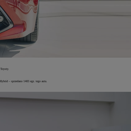
 Toyoty.
ybrid – sprzedano 1483 egz. tego auta.