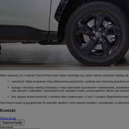
Warto zaznaczyć, że w stacjach Toyota Pewne Auto klienci spotykają się z takim samym poziomem obsługi ja
samochody objęte programem mają udokumentowaną historię i przebieg oraz otrzymują gwarancję naw
kupujący otrzymuje rzetelną informację o stanie samochodu na podstawie wszechstronnej, zestanda
stan tapicerki i materiałów wykończeniowych, działanie świateł, pomiar grubości lakieru oraz kontr
przy zakupie można skorzystać z szerokiej oferty finansowania, w tym z wynajmu długoterminowego, 
Auta innych marek są przygotowane do sprzedaży zgodnie z tymi samymi zasadami i procedurami co samochod
Kontakt
Napisz do nas
Samochody
Samochody