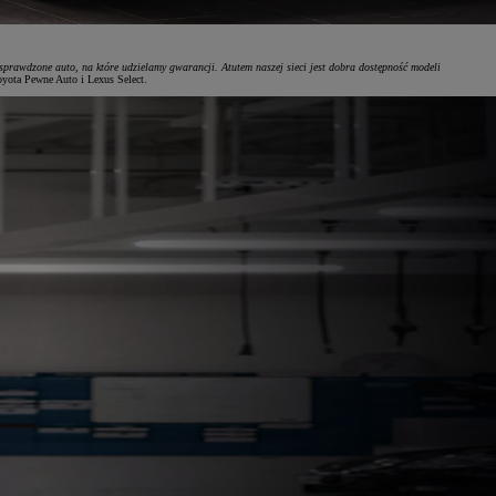
prawdzone auto, na które udzielamy gwarancji. Atutem naszej sieci jest dobra dostępność modeli
oyota Pewne Auto i Lexus Select.