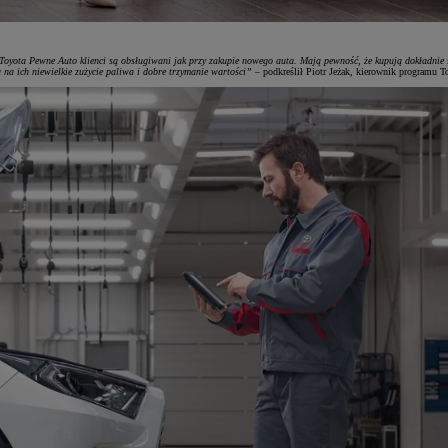
Toyota Pewne Auto klienci są obsługiwani jak przy zakupie nowego auta. Mają pewność, że kupują dokładnie s
na ich niewielkie zużycie paliwa i dobre trzymanie wartości”
– podkreślił Piotr Jeżak, kierownik programu T