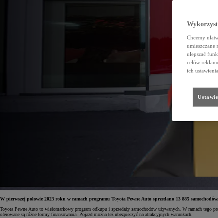
Wykorzystu
Chcemy ułatwi
umieszczane 
ulepszać funk
celów reklamo
ich ustawieni
Ustawie
W pierwszej połowie 2023 roku w ramach programu Toyota Pewne Auto sprzedano 13 885 samochodów. Naj
Toyota Pewne Auto to wielomarkowy program odkupu i sprzedaży samochodów używanych. W ramach tego progra
oferowane są różne formy finansowania. Pojazd można też ubezpieczyć na atrakcyjnych warunkach.