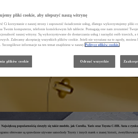
jemy pliki cookie, aby ulepszyć naszą witrynę
ć Ci korzystanie z naszej strony i usprawnić świadczenie usług, dlatego wykorzystujemy pliki co
na Twoim komputerze, telefonie komórkowym lub tablecie. Pomagają one nam zrozumieć Twoje 
cjonalność naszej witryny. Są wykorzystywane do dostarczania usług i narzędzi osób trzecich, a 
wych. Zalecamy akceptację wszystkich plików cookie. Jeżeli nie wyrażasz na to zgody, możesz 
a. Szczegółowe informacje na ten temat znajdziesz w naszej
Polityce plików cookie.
nia plików cookie
Odrzuć wszystkie
Zaakcept
większą popularnością cieszyły się takie modele, jak Corolla, Yaris oraz Toyota C-HR. Auta z rynku 
mu oferowane są sprawdzone używane samochody Toyoty i innych marek o znanej historii, zweryfikowanym st