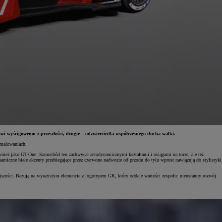
 wyścigowemu z przeszłości, drugie – odzwierciedla współczesnego ducha walki.
 malowaniach.
eż jako GT-One. Samochód ten zachwycał aerodynamicznymi kształtami i osiągami na torze, ale też
iczne białe akcenty przebiegające przez czerwone nadwozie od przodu do tyłu wprost nawiązują do stylistyki
ości. Bazują na wyrazistym elemencie z logotypem GR, który oddaje wartości zespołu: nieustanny rozwój