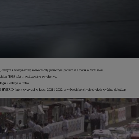
dem jezdnym i aerodynamiką zaowocowały pierwszym podium dla marki w 1992 roku.
ion (1999 rok) i rywalizował o zwycięstwo.
gii i walczyć o trofea.
10 HYBRID, który wygrywał w latach 2021 i 2022, a w dwóch kolejnych edycjach wyścigu dojeżdżał