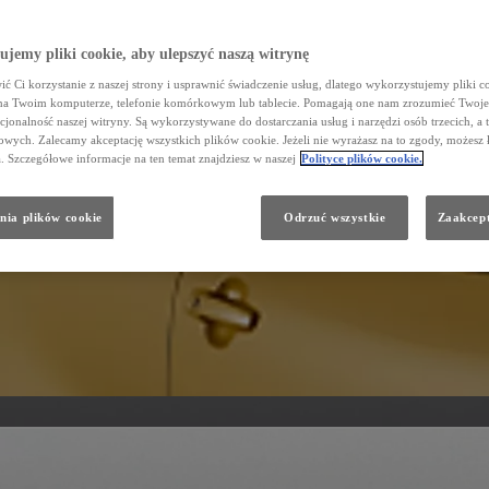
jemy pliki cookie, aby ulepszyć naszą witrynę
ć Ci korzystanie z naszej strony i usprawnić świadczenie usług, dlatego wykorzystujemy pliki co
na Twoim komputerze, telefonie komórkowym lub tablecie. Pomagają one nam zrozumieć Twoje 
cjonalność naszej witryny. Są wykorzystywane do dostarczania usług i narzędzi osób trzecich, a 
wych. Zalecamy akceptację wszystkich plików cookie. Jeżeli nie wyrażasz na to zgody, możesz 
a. Szczegółowe informacje na ten temat znajdziesz w naszej
Polityce plików cookie.
nia plików cookie
Odrzuć wszystkie
Zaakcept