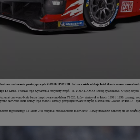
unikatowe malowania prototypowych GR010 HYBRID. Jedno z nich oddaje hołd ikonicznemu samochodowi
 wyścigu Le Mans. Podczas tego wydarzenia fabryczny zespół TOYOTA GAZOO Racing rywalizował w specjalnych
mał czerwono-białe barwy inspirowane modelem TS020, który startował w latach 1998 i 1999, znanego równi
yczne czerwono-białe barwy tego modelu zostały przeprojektowane z myślą o kształtach GR010 HYBRID – dynam
zas tegorocznego Le Mans 24h otrzymał matowoczarne malowanie. Barwy nadwozia odnoszą się do teraźniejsz