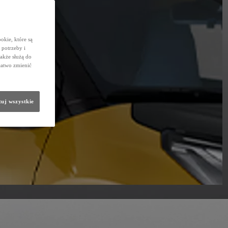
okie, które są
potrzeby i
także służą do
łatwo zmienić
uj wszystkie