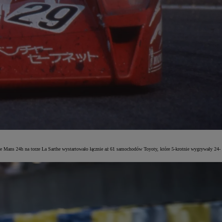
e Mans 24h na torze La Sarthe wystartowało łącznie aż 61 samochodów Toyoty, które 5-krotnie wygrywały 24-