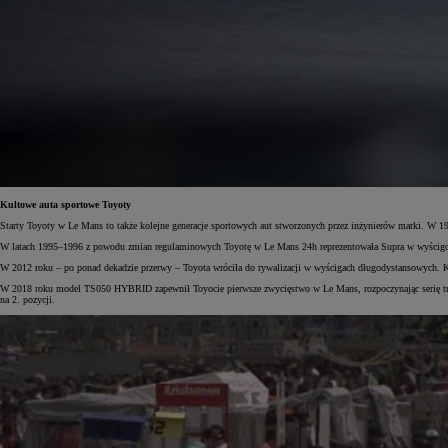
Od
105 300 zł
Corolla Hatchback
HYBRID
Kultowe auta sportowe Toyoty
Starty Toyoty w Le Mans to także kolejne generacje sportowych aut stworzonych przez inżynierów marki. W 
W latach 1995–1996 z powodu zmian regulaminowych Toyotę w Le Mans 24h reprezentowała Supra w wyścigow
W 2012 roku – po ponad dekadzie przerwy – Toyota wróciła do rywalizacji w wyścigach długodystansowych. K
W 2018 roku model TS050 HYBRID zapewnił Toyocie pierwsze zwycięstwo w Le Mans, rozpoczynając serię trz
na 2. pozycji.