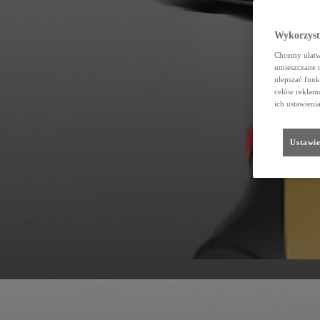
Wykorzystu
Chcemy ułatwi
umieszczane 
ulepszać funk
celów reklamo
ich ustawieni
Ustawie