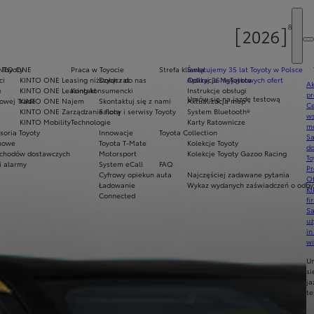
 Toyoty
INTO ONE
Praca w Toyocie
Strefa klienta
Świętujemy 35 lat Toyoty w Polsce
ci
KINTO ONE Leasing niższych rat
Dołącz do nas
Odkryj 35 wyjątkowych ofert
Aplikacja MyToyota
Ak
e
KINTO ONE Leasing konsumencki
Kontakt
Instrukcje obsługi
pr
Umów się na jazdę testową
owej Trade
KINTO ONE Najem
Skontaktuj się z nami
Aktualizacja map
Ce
KINTO ONE Zarządzanie flotą
Salony i serwisy Toyoty
System Bluetooth®
ws
KINTO Mobility
Technologie
Karty Ratownicze
mo
soria Toyoty
Innowacje
Toyota Collection
S
imowe
Toyota T-Mate
Kolekcje Toyoty
do
chodów dostawczych
Motorsport
Kolekcje Toyoty Gazoo Racing
To
i alarmy
System eCall
FAQ
Pr
Cyfrowy opiekun auta
Najczęściej zadawane pytania
Of
Ładowanie
Wykaz wydanych zaświadczeń o odbyt
KI
Connected
fi
S
u
in
w
U
si
ja
te