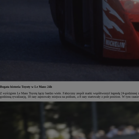
Bogata historia Toyoty w Le Mans 24h
Z wyścigiem Le Mans Toyotę łączy bardzo wiele. Fabryczny zespół marki współtworzył legendę 24-godzinnej r
godzinną rywalizację, 18 razy zajmowały miejsca na podium, a 8 razy startowały z pole position. W tym czas