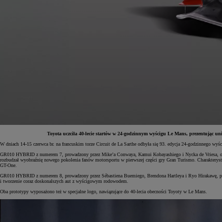
Toyota uczciła 40-lecie startów w 24-godzinnym wyścigu Le Mans, prezentując 
W dniach 14-15 czerwca br. na francuskim torze Circuit de La Sarthe odbyła się 93. edycja 24-godzinnego
Od
81 900 zł
GR010 HYBRID z numerem 7, prowadzony przez Mike’a Conwaya, Kamui Kobayashiego i Nycka de Vriesa, otrzy
rozbudzał wyobraźnię nowego pokolenia fanów motorsportu w pierwszej części gry Gran Turismo. Charakteryst
GT-One.
Yaris Cross
HYBRID
GR010 HYBRID z numerem 8, prowadzony przez Sébastiena Buemiego, Brendona Hartleya i Ryo Hirakawę, podc
i tworzenie coraz doskonalszych aut z wyścigowym rodowodem.
Oba prototypy wyposażono też w specjalne logo, nawiązujące do 40-lecia obecności Toyoty w Le Mans.