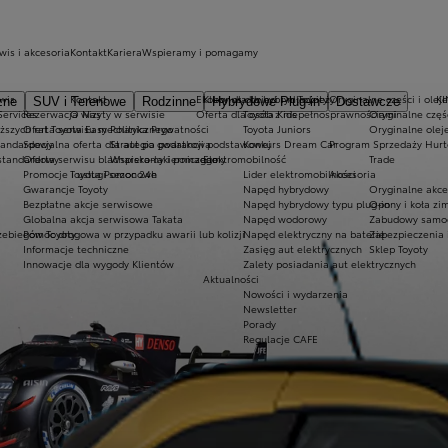
wis i akcesoria
Kontakt
Kariera
Wspieramy i pomagamy
wis
Kontakt
Ekobonus dla hybryd Toyoty
Kluby dla dzieci i młodzieży
Oryginalne części i oleje
K
zne
SUV i Terenowe
Rodzinne
Hybrydowe Plug-in
Dostawcze
Services
Rezerwacja wizyty w serwisie
O Nas
Oferta dla osób z niepełnosprawnościami
Toyota Kids
Oryginalne częś
iższych rat Toyota Easy
Oferta serwisu mechanicznego
Polityka Prywatności
Toyota Juniors
Oryginalne olej
tandardowy
Specjalna oferta dla aut po gwarancji podstawowej
Strategia podatkowa
Konkurs Dream Car
Program Sprzedaży Hurt
standardowy
Oferta serwisu blacharsko-lakierniczego
Wspieramy i pomagamy
Elektromobilność
Trade
Promocje i usługi sezonowe
Toyota Pomoc 24h
Lider elektromobilności
Akcesoria
Gwarancje Toyoty
Napęd hybrydowy
Oryginalne akce
Bezpłatne akcje serwisowe
Napęd hybrydowy typu plug-in
Opony i koła z
Globalna akcja serwisowa Takata
Napęd wodorowy
Zabudowy samo
zebiegów Toyoty
Pomoc drogowa w przypadku awarii lub kolizji
Napęd elektryczny na baterię
Zabezpieczenia 
Informacje techniczne
Zasięg aut elektrycznych
Sklep Toyoty
Innowacje dla wygody Klientów
Zalety posiadania aut elektrycznych
Aktualności
Nowości i wydarzenia
Newsletter
Porady
Regulacje CAFE