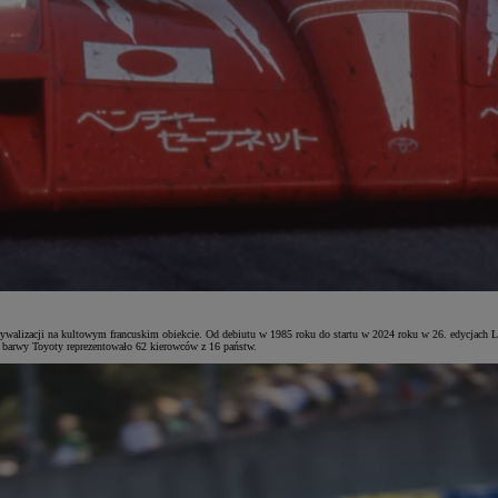
ywalizacji na kultowym francuskim obiekcie. Od debiutu w 1985 roku do startu w 2024 roku w 26. edycjach L
ie barwy Toyoty reprezentowało 62 kierowców z 16 państw.