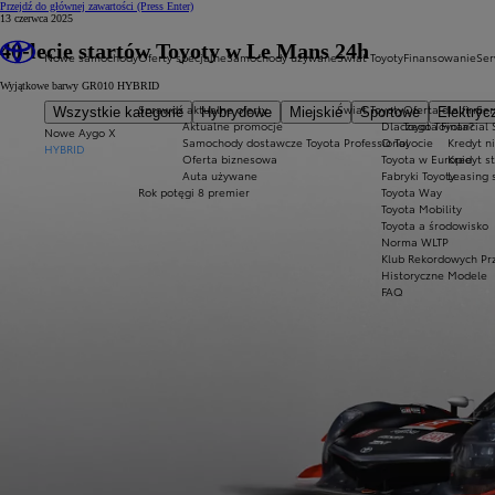
Przejdź do głównej zawartości
(Press Enter)
13 czerwca 2025
40-lecie startów Toyoty w Le Mans 24h
Nowe samochody
Oferty specjalne
Samochody używane
Świat Toyoty
Finansowanie
Ser
Wyjątkowe barwy GR010 HYBRID
Sprawdź aktualne oferty
Świat Toyoty
Oferta dla firm
Ser
Wszystkie kategorie
Hybrydowe
Miejskie
Sportowe
Elektryc
Aktualne promocje
Dlaczego Toyota?
Toyota Financial 
Nowe Aygo X
Samochody dostawcze Toyota Professional
O Toyocie
Kredyt n
HYBRID
Oferta biznesowa
Toyota w Europie
Kredyt s
Auta używane
Fabryki Toyoty
Leasing 
Rok potęgi 8 premier
Toyota Way
Toyota Mobility
Toyota a środowisko
Norma WLTP
Klub Rekordowych Pr
Historyczne Modele
FAQ