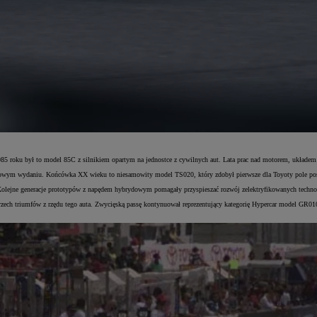
1985 roku był to model 85C z silnikiem opartym na jednostce z cywilnych aut. Lata prac nad motorem, ukła
ym wydaniu. Końcówka XX wieku to niesamowity model TS020, który zdobył pierwsze dla Toyoty pole posit
olejne generacje prototypów z napędem hybrydowym pomagały przyspieszać rozwój zelektryfikowanych technolo
ech triumfów z rzędu tego auta. Zwycięską passę kontynuował reprezentujący kategorię Hypercar model GR0