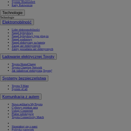
System Bluetooth®
Karty Ratownicze
Technologie
Technologie
Elektromobilność
Lider elektromobilności
Napęd hybrydowy
Napęd hybrydowy typu plug-in
Napęd wodorowy
Napęd elektryczny na baterię
Zasięg aut elektrycznych
Zalety posiadania aut elektrycznych
Ładowanie elektrycznej Toyoty
Toyota HomeCharge
Toyota Charging Network
Jak naładować elektryczną Toyotę?
Systemy bezpieczeństwa
Toyota T-Mate
System eCall
Komunikacja z autem
Nowa aplikacja MyToyota
Cyfrowy opiekun auta
Usługi Connected
Płatne subskrypcje
Toyota Connectivity Match
Skontaktuj się z nami
Polityka ciasteczek