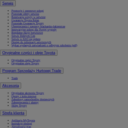
Serwis
Promocje i sezonowe usługi
Pozostałe oferty serwisu
Rezerwacja wizyty w serwisie
Gwarancja Toyota Relax
Pozostałe Gwarancje Toyoty
Ubezpieczenia i naprawy blacharsko-lakiernicze
Innowacyjne usługi dla Twojej wygody
Bezpłatne Akcje Serwisowe
Serwis Dobrych Cen
Serwis w ASO się opłaca
Dostęp do informacji serwisowych
Wykaz wydanych zaświadczeń o odbytym szkoleniu (pdf)
Oryginalne części i oleje Toyota
Oryginalne części Toyoty
Oryginalne oleje Toyoty
Program Sprzedaży Hurtowej Trade
Trade
Akcesoria
Oryginalne akcesoria Toyoty
Opony i koła zimowe
Zabudowy samochodów dostawczych
Zabezpieczenia i alarmy
Sklep Toyoty
Strefa klienta
Aplikacja MyToyota
Instrukcje obsługi
Aktualizacja map