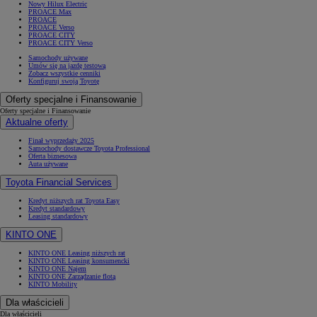
Nowy Hilux Electric
PROACE Max
PROACE
PROACE Verso
PROACE CITY
PROACE CITY Verso
Samochody używane
Umów się na jazdę testową
Zobacz wszystkie cenniki
Konfiguruj swoją Toyotę
Oferty specjalne i Finansowanie
Oferty specjalne i Finansowanie
Aktualne oferty
Finał wyprzedaży 2025
Samochody dostawcze Toyota Professional
Oferta biznesowa
Auta używane
Toyota Financial Services
Kredyt niższych rat Toyota Easy
Kredyt standardowy
Leasing standardowy
KINTO ONE
KINTO ONE Leasing niższych rat
KINTO ONE Leasing konsumencki
KINTO ONE Najem
KINTO ONE Zarządzanie flotą
KINTO Mobility
Dla właścicieli
Dla właścicieli