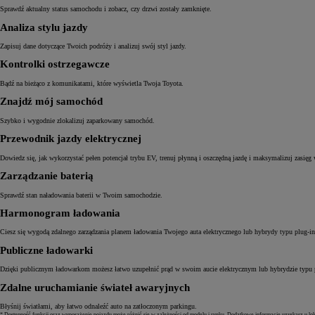
Sprawdź aktualny status samochodu i zobacz, czy drzwi zostały zamknięte.
Analiza stylu jazdy
Zapisuj dane dotyczące Twoich podróży i analizuj swój styl jazdy.
Od
105 300 zł
Kontrolki ostrzegawcze
Corolla Hatchback
Bądź na bieżąco z komunikatami, które wyświetla Twoja Toyota.
HYBRID
Znajdź mój samochód
Szybko i wygodnie zlokalizuj zaparkowany samochód.
Przewodnik jazdy elektrycznej
Dowiedz się, jak wykorzystać pełen potencjał trybu EV, trenuj płynną i oszczędną jazdę i maksymalizuj zasięg 
Zarządzanie baterią
Sprawdź stan naładowania baterii w Twoim samochodzie.
Harmonogram ładowania
Ciesz się wygodą zdalnego zarządzania planem ładowania Twojego auta elektrycznego lub hybrydy typu plug-in
Publiczne ładowarki
Dzięki publicznym ładowarkom możesz łatwo uzupełnić prąd w swoim aucie elektrycznym lub hybrydzie typu pl
Zdalne uruchamianie świateł awaryjnych
Błyśnij światłami, aby łatwo odnaleźć auto na zatłoczonym parkingu.
* Dostępność funkcji oraz wyposażenie pojazdu może różnić się w zależności od modelu i rynku. Dodatkowe informacje uzyskasz u lok