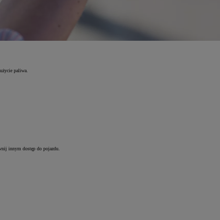
użycie paliwa.
wnij innym dostęp do pojazdu.