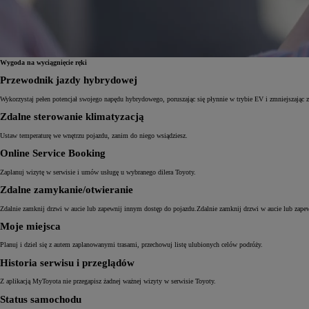
Wygoda na wyciągnięcie ręki
Przewodnik jazdy hybrydowej
Wykorzystaj pełen potencjał swojego napędu hybrydowego, poruszając się płynnie w trybie EV i zmniejszając z
Zdalne sterowanie klimatyzacją
Ustaw temperaturę we wnętrzu pojazdu, zanim do niego wsiądziesz.
Online Service Booking
Zaplanuj wizytę w serwisie i umów usługę u wybranego dilera Toyoty.
Zdalne zamykanie/otwieranie
Zdalnie zamknij drzwi w aucie lub zapewnij innym dostęp do pojazdu.Zdalnie zamknij drzwi w aucie lub zape
Moje miejsca
Planuj i dziel się z autem zaplanowanymi trasami, przechowuj listę ulubionych celów podróży.
Historia serwisu i przeglądów
Z aplikacją MyToyota nie przegapisz żadnej ważnej wizyty w serwisie Toyoty.
Status samochodu