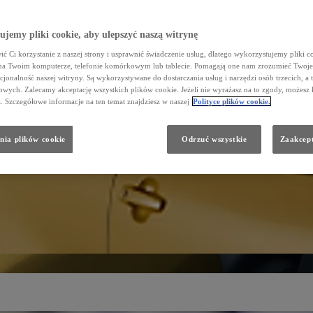
jemy pliki cookie, aby ulepszyć naszą witrynę
ć Ci korzystanie z naszej strony i usprawnić świadczenie usług, dlatego wykorzystujemy pliki co
na Twoim komputerze, telefonie komórkowym lub tablecie. Pomagają one nam zrozumieć Twoje 
cjonalność naszej witryny. Są wykorzystywane do dostarczania usług i narzędzi osób trzecich, a 
wych. Zalecamy akceptację wszystkich plików cookie. Jeżeli nie wyrażasz na to zgody, możesz 
a. Szczegółowe informacje na ten temat znajdziesz w naszej
Polityce plików cookie.
nia plików cookie
Odrzuć wszystkie
Zaakcept