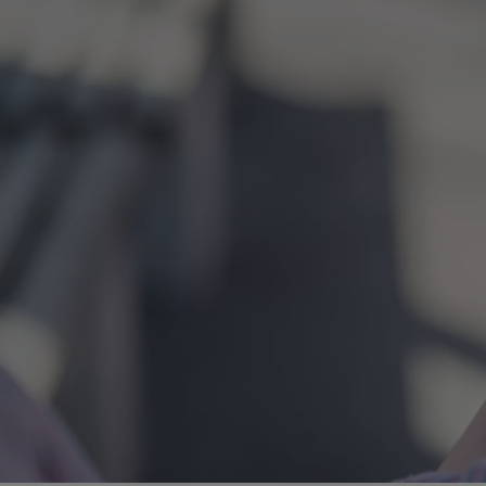
Od
81 900 zł
Yaris Cross
HYBRID