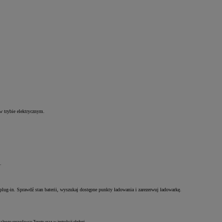
w trybie elektrycznym.
.
ug-in. Sprawdź stan baterii, wyszukaj dostępne punkty ładowania i zarezerwuj ładowarkę.
alnego sprzedawcy Toyoty oraz w instrukcji obsługi.