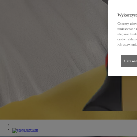
Wykorzystu
Chcemy ułatwi
umieszczane 
ulepszać funk
celów reklamo
ich ustawieni
Ustawie