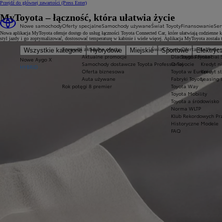
Przejdź do głównej zawartości
(Press Enter)
MyToyota – łączność, która ułatwia życie
Nowe samochody
Oferty specjalne
Samochody używane
Świat Toyoty
Finansowanie
Ser
Nowa aplikacja MyToyota oferuje dostęp do usług łączności Toyota Connected Car, które ułatwiają codzienne
styl jazdy i go zoptymalizować, dostosować temperaturę w kabinie i wiele więcej. Aplikacja MyToyota została
Sprawdź aktualne oferty
Świat Toyoty
Oferta dla firm
Ser
Wszystkie kategorie
Hybrydowe
Miejskie
Sportowe
Elektryc
Aktualne promocje
Dlaczego Toyota?
Toyota Financial 
Nowe Aygo X
Samochody dostawcze Toyota Professional
O Toyocie
Kredyt n
HYBRID
Oferta biznesowa
Toyota w Europie
Kredyt s
Auta używane
Fabryki Toyoty
Leasing 
Rok potęgi 8 premier
Toyota Way
Toyota Mobility
Toyota a środowisko
Norma WLTP
Klub Rekordowych Pr
Historyczne Modele
FAQ