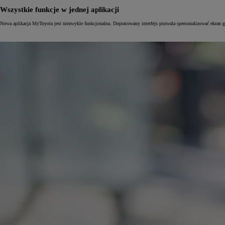
Wszystkie funkcje w jednej aplikacji
Nowa aplikacja MyToyota jest niezwykle funkcjonalna. Dopracowany interfejs pozwala spersonalizować ekran gł