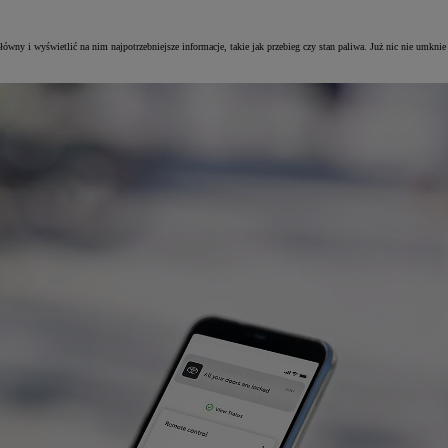
ówny i wyświetlić na nim najpotrzebniejsze informacje, takie jak przebieg czy stan paliwa. Już nic nie umkni