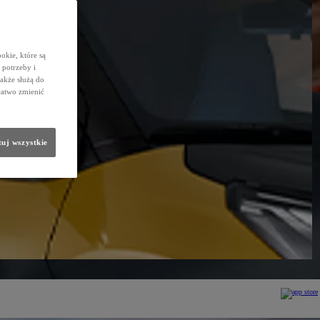
okie, które są
potrzeby i
także służą do
łatwo zmienić
uj wszystkie