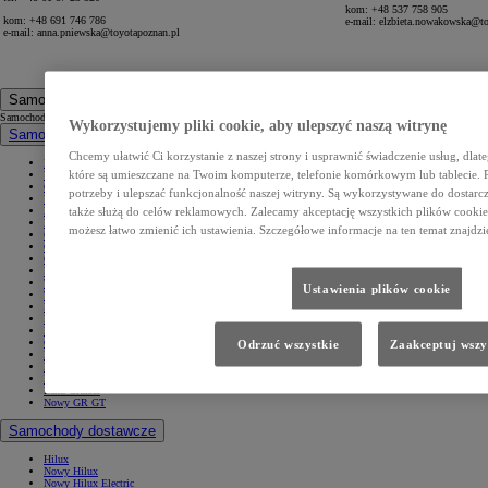
kom:
+48 537 758 905
kom: +48 691 746 786
e-mail: elzbieta.nowakowska@t
e-mail: anna.pniewska@toyotapoznan.pl
Samochody
Samochody
Wykorzystujemy pliki cookie, aby ulepszyć naszą witrynę
Samochody osobowe
Chcemy ułatwić Ci korzystanie z naszej strony i usprawnić świadczenie usług, dlat
Nowe Aygo X
które są umieszczane na Twoim komputerze, telefonie komórkowym lub tablecie.
Yaris
GR Yaris
potrzeby i ulepszać funkcjonalność naszej witryny. Są wykorzystywane do dostarcza
Yaris Cross
także służą do celów reklamowych. Zalecamy akceptację wszystkich plików cookie. 
Nowy Yaris Cross
Nowy Urban Cruiser
możesz łatwo zmienić ich ustawienia. Szczegółowe informacje na ten temat znajdzi
Corolla Hatchback
Corolla Sedan
Corolla TS Kombi
Nowa Corolla Cross
Toyota C-HR
Ustawienia plików cookie
Toyota C-HR Plug-in
Nowa Toyota C-HR+
Nowa Toyota bZ4X
Nowa Toyota bZ4X Touring
Camry
Odrzuć wszystkie
Zaakceptuj wszy
Prius
Mirai
Nowy RAV4
Land Cruiser
Nowy GR GT
Samochody dostawcze
Hilux
Nowy Hilux
Nowy Hilux Electric