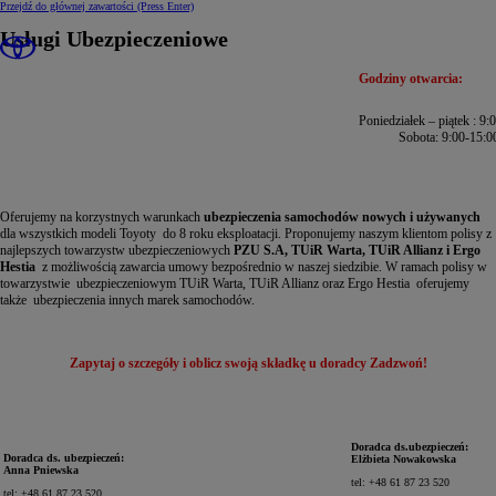
Przejdź do głównej zawartości
(Press Enter)
Usługi Ubezpieczeniowe
Godziny otwarcia:
Poniedziałek – piątek : 9:
Sobota: 9:00-15:0
Oferujemy na korzystnych warunkach
ubezpieczenia samochodów nowych i używanych
dla wszystkich modeli Toyoty do 8 roku eksploatacji. Proponujemy naszym klientom polisy z
najlepszych towarzystw ubezpieczeniowych
PZU S.A, TUiR Warta, TUiR Allianz i Ergo
Hestia
z możliwością zawarcia umowy bezpośrednio w naszej siedzibie. W ramach polisy w
towarzystwie ubezpieczeniowym TUiR Warta, TUiR Allianz oraz Ergo Hestia oferujemy
także ubezpieczenia innych marek samochodów.
Zapytaj o szczegóły i oblicz swoją składkę u doradcy Zadzwoń!
Doradca ds.ubezpieczeń:
Doradca ds. ubezpieczeń:
Elżbieta Nowakowska
Anna Pniewska
tel: +48 61 87 23 520
tel: +48 61 87 23 520