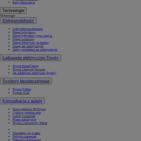
Karty Ratownicze
Technologie
Technologie
Elektromobilność
Lider elektromobilności
Napęd hybrydowy
Napęd hybrydowy typu plug-in
Napęd wodorowy
Napęd elektryczny na baterię
Zasięg aut elektrycznych
Zalety posiadania aut elektrycznych
Ładowanie elektrycznej Toyoty
Toyota HomeCharge
Toyota Charging Network
Jak naładować elektryczną Toyotę?
Systemy bezpieczeństwa
Toyota T-Mate
System eCall
Komunikacja z autem
Nowa aplikacja MyToyota
Cyfrowy opiekun auta
Usługi Connected
Płatne subskrypcje
Toyota Connectivity Match
Skontaktuj się z nami
Polityka ciasteczek
Deklaracja dostępności