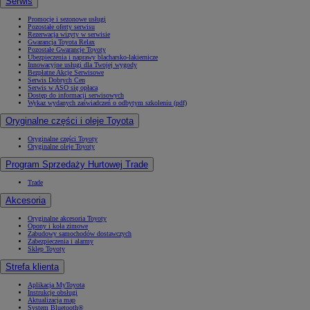
Serwis
Promocje i sezonowe usługi
Pozostałe oferty serwisu
Rezerwacja wizyty w serwisie
Gwarancja Toyota Relax
Pozostałe Gwarancje Toyoty
Ubezpieczenia i naprawy blacharsko-lakiernicze
Innowacyjne usługi dla Twojej wygody
Bezpłatne Akcje Serwisowe
Serwis Dobrych Cen
Serwis w ASO się opłaca
Dostęp do informacji serwisowych
Wykaz wydanych zaświadczeń o odbytym szkoleniu (pdf)
Oryginalne części i oleje Toyota
Oryginalne części Toyoty
Oryginalne oleje Toyoty
Program Sprzedaży Hurtowej Trade
Trade
Akcesoria
Oryginalne akcesoria Toyoty
Opony i koła zimowe
Zabudowy samochodów dostawczych
Zabezpieczenia i alarmy
Sklep Toyoty
Strefa klienta
Aplikacja MyToyota
Instrukcje obsługi
Aktualizacja map
System Bluetooth®