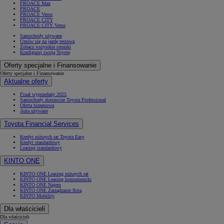
PROACE Max
PROACE
PROACE Verso
PROACE CITY
PROACE CITY Verso
Samochody używane
Umów się na jazdę testową
Zobacz wszystkie cenniki
Konfiguruj swoją Toyotę
Oferty specjalne i Finansowanie
Oferty specjalne i Finansowanie
Aktualne oferty
Finał wyprzedaży 2025
Samochody dostawcze Toyota Professional
Oferta biznesowa
Auta używane
Toyota Financial Services
Kredyt niższych rat Toyota Easy
Kredyt standardowy
Leasing standardowy
KINTO ONE
KINTO ONE Leasing niższych rat
KINTO ONE Leasing konsumencki
KINTO ONE Najem
KINTO ONE Zarządzanie flotą
KINTO Mobility
Dla właścicieli
Dla właścicieli