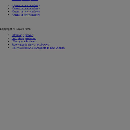
(Opens in new window)
(Opens in new window)
(Opens in new window)
(Opens in new window)
Copyright © Toyota 2026
Informacje prawne
Polityka prywatności
Udostępnianie danych
Przetwarzanie danych osobowych
Polityka środowiskowa
Opens in new window