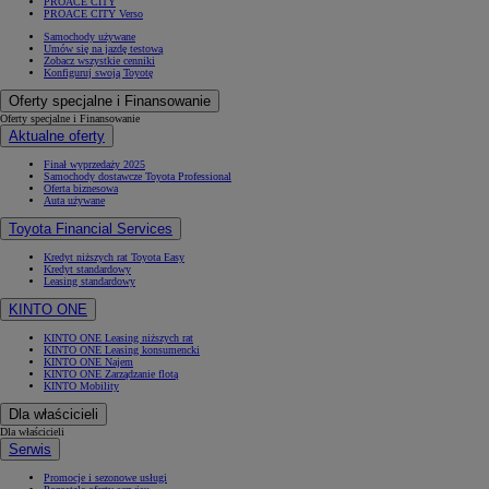
PROACE CITY
PROACE CITY Verso
Samochody używane
Umów się na jazdę testową
Zobacz wszystkie cenniki
Konfiguruj swoją Toyotę
Oferty specjalne i Finansowanie
Oferty specjalne i Finansowanie
Aktualne oferty
Finał wyprzedaży 2025
Samochody dostawcze Toyota Professional
Oferta biznesowa
Auta używane
Toyota Financial Services
Kredyt niższych rat Toyota Easy
Kredyt standardowy
Leasing standardowy
KINTO ONE
KINTO ONE Leasing niższych rat
KINTO ONE Leasing konsumencki
KINTO ONE Najem
KINTO ONE Zarządzanie flotą
KINTO Mobility
Dla właścicieli
Dla właścicieli
Serwis
Promocje i sezonowe usługi