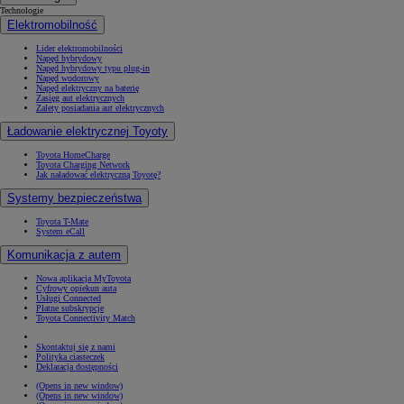
Technologie
Elektromobilność
Lider elektromobilności
Napęd hybrydowy
Napęd hybrydowy typu plug-in
Napęd wodorowy
Napęd elektryczny na baterię
Zasięg aut elektrycznych
Zalety posiadania aut elektrycznych
Ładowanie elektrycznej Toyoty
Toyota HomeCharge
Toyota Charging Network
Jak naładować elektryczną Toyotę?
Systemy bezpieczeństwa
Toyota T-Mate
System eCall
Komunikacja z autem
Nowa aplikacja MyToyota
Cyfrowy opiekun auta
Usługi Connected
Płatne subskrypcje
Toyota Connectivity Match
Skontaktuj się z nami
Polityka ciasteczek
Deklaracja dostępności
(Opens in new window)
(Opens in new window)