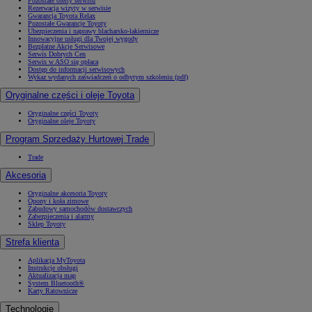
Pozostałe oferty serwisu
Rezerwacja wizyty w serwisie
Gwarancja Toyota Relax
Pozostałe Gwarancje Toyoty
Ubezpieczenia i naprawy blacharsko-lakiernicze
Innowacyjne usługi dla Twojej wygody
Bezpłatne Akcje Serwisowe
Serwis Dobrych Cen
Serwis w ASO się opłaca
Dostęp do informacji serwisowych
Wykaz wydanych zaświadczeń o odbytym szkoleniu (pdf)
Oryginalne części i oleje Toyota
Oryginalne części Toyoty
Oryginalne oleje Toyoty
Program Sprzedaży Hurtowej Trade
Trade
Akcesoria
Oryginalne akcesoria Toyoty
Opony i koła zimowe
Zabudowy samochodów dostawczych
Zabezpieczenia i alarmy
Sklep Toyoty
Strefa klienta
Aplikacja MyToyota
Instrukcje obsługi
Aktualizacja map
System Bluetooth®
Karty Ratownicze
Technologie