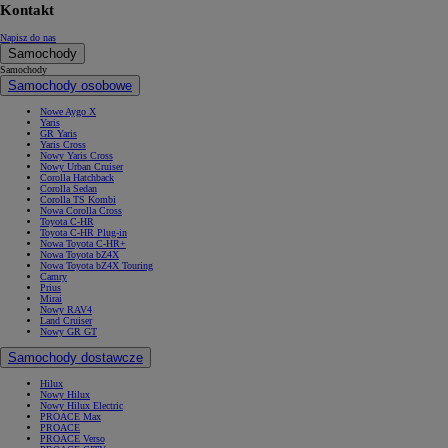
Kontakt
Napisz do nas
Samochody
Samochody
Samochody osobowe
Nowe Aygo X
Yaris
GR Yaris
Yaris Cross
Nowy Yaris Cross
Nowy Urban Cruiser
Corolla Hatchback
Corolla Sedan
Corolla TS Kombi
Nowa Corolla Cross
Toyota C-HR
Toyota C-HR Plug-in
Nowa Toyota C-HR+
Nowa Toyota bZ4X
Nowa Toyota bZ4X Touring
Camry
Prius
Mirai
Nowy RAV4
Land Cruiser
Nowy GR GT
Samochody dostawcze
Hilux
Nowy Hilux
Nowy Hilux Electric
PROACE Max
PROACE
PROACE Verso