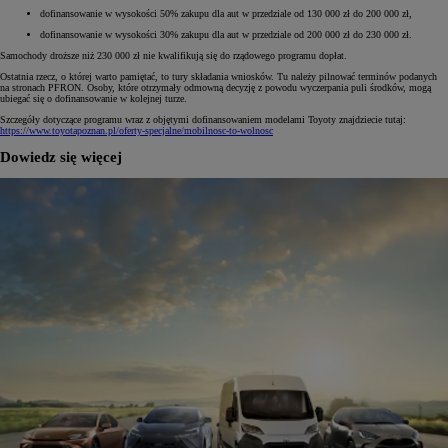
dofinansowanie w wysokości 50% zakupu dla aut w przedziale od 130 000 zł do 200 000 zł,
dofinansowanie w wysokości 30% zakupu dla aut w przedziale od 200 000 zł do 230 000 zł.
Samochody droższe niż 230 000 zł nie kwalifikują się do rządowego programu dopłat.
Ostatnia rzecz, o której warto pamiętać, to tury składania wniosków. Tu należy pilnować terminów podanych
na stronach PFRON. Osoby, które otrzymały odmowną decyzję z powodu wyczerpania puli środków, mogą
ubiegać się o dofinansowanie w kolejnej turze.
Szczegóły dotyczące programu wraz z objętymi dofinansowaniem modelami Toyoty znajdziecie tutaj:
https://www.toyotapoznan.pl/oferty-specjalne/mobilnosc-to-wolnosc
Dowiedz się więcej