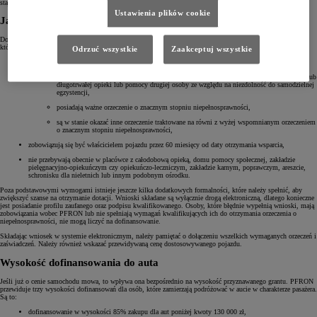
staje się bardziej osiągalny dla każdego.
Ustawienia plików cookie
Jakie warunki należy spełnić, aby otrzymać dofinansowanie?
Dofinansowanie z Państwowego Funduszu Rehabilitacji Osób Niepełnosprawnych jest przyznawane osobom,
które spełniają następujące warunki:
Odrzuć wszystkie
Zaakceptuj wszystkie
Poruszają się na wózku inwalidzkim oraz:
mają wydane ważne orzeczenie o niepełnosprawności ze wskazaniem konieczności stałej lub
długotrwałej opieki lub pomocy drugiej osoby ze względu na niezdolność do samodzielnej
egzystencji,
posiadają ważne orzeczenie o znacznym stopniu niepełnosprawności,
są w stanie okazać inne orzeczenie traktowane na równi z wyżej wspomnianym orzeczeniem
o znacznym stopniu niepełnosprawności,
zobowiązują się być właścicielem pojazdu przez 60 miesięcy od daty otrzymania wsparcia,
nie przebywają obecnie w placówce z całodobową opieką, domu pomocy społecznej, zakładzie
pielęgnacyjno-opiekuńczym czy opiekuńczo-leczniczym, zakładzie karnym, poprawczym, areszcie,
schronisku dla nieletnich lub innym podobnym ośrodku.
Poza podstawowymi wymogami istnieje jeszcze kilka dodatkowych formalności, które należy spełnić, aby
zwiększyć szanse na otrzymanie dotacji. Wnioski składane są wyłącznie drogą elektroniczną, dlatego konieczne
jest posiadanie profilu zaufanego oraz podpisu kwalifikowanego. Osoby, które błędnie wypełnią wnioski, mają
zobowiązania wobec PFRON lub nie spełniają wymagań kwalifikujących ich do otrzymania orzeczenia o
niepełnosprawności, nie mogą liczyć na dofinansowanie.
Składając wniosek w systemie elektronicznym, należy pamiętać o dołączeniu wszelkich wymaganych orzeczeń i
zaświadczeń. Należy również wskazać przewidywaną cenę dostosowywanego pojazdu.
Wysokość dofinansowania do auta
Jeśli już o cenie samochodu mowa, to wpływa ona bezpośrednio na wysokość przyznawanego grantu. PFRON
przewiduje trzy wysokości dofinansowań dla osób, które zamierzają podróżować w aucie w charakterze pasażera.
Są to:
dofinansowanie w wysokości 85% zakupu dla aut poniżej kwoty 130 000 zł,