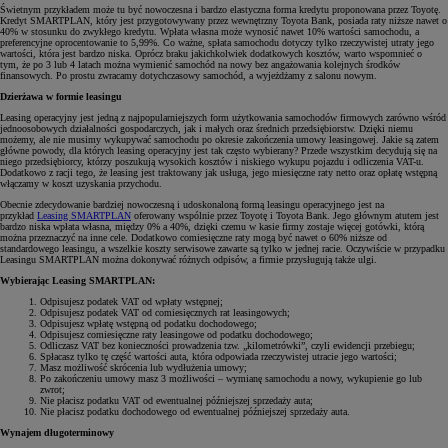
Świetnym przykładem może tu być nowoczesna i bardzo elastyczna forma kredytu proponowana przez Toyotę.
Kredyt SMARTPLAN, który jest przygotowywany przez wewnętrzny Toyota Bank, posiada raty niższe nawet o
40% w stosunku do zwykłego kredytu. Wpłata własna może wynosić nawet 10% wartości samochodu, a
preferencyjne oprocentowanie to 5,99%. Co ważne, spłata samochodu dotyczy tylko rzeczywistej utraty jego
wartości, która jest bardzo niska. Oprócz braku jakichkolwiek dodatkowych kosztów, warto wspomnieć o
tym, że po 3 lub 4 latach można wymienić samochód na nowy bez angażowania kolejnych środków
finansowych. Po prostu zwracamy dotychczasowy samochód, a wyjeżdżamy z salonu nowym.
Dzierżawa w formie leasingu
Leasing operacyjny jest jedną z najpopularniejszych form użytkowania samochodów firmowych zarówno wśród
jednoosobowych działalności gospodarczych, jak i małych oraz średnich przedsiębiorstw. Dzięki niemu
możemy, ale nie musimy wykupywać samochodu po okresie zakończenia umowy leasingowej. Jakie są zatem
główne powody, dla których leasing operacyjny jest tak często wybierany? Przede wszystkim decydują się na
niego przedsiębiorcy, którzy poszukują wysokich kosztów i niskiego wykupu pojazdu i odliczenia VAT-u.
Dodatkowo z racji tego, że leasing jest traktowany jak usługa, jego miesięczne raty netto oraz opłatę wstępną
włączamy w koszt uzyskania przychodu.
Obecnie zdecydowanie bardziej nowoczesną i udoskonaloną formą leasingu operacyjnego jest na
przykład
Leasing SMARTPLAN
oferowany wspólnie przez Toyotę i Toyota Bank. Jego głównym atutem jest
bardzo niska wpłata własna, między 0% a 40%, dzięki czemu w kasie firmy zostaje więcej gotówki, którą
można przeznaczyć na inne cele. Dodatkowo comiesięczne raty mogą być nawet o 60% niższe od
standardowego leasingu, a wszelkie koszty serwisowe zawarte są tylko w jednej racie. Oczywiście w przypadku
Leasingu SMARTPLAN można dokonywać różnych odpisów, a firmie przysługują także ulgi.
Wybierając Leasing SMARTPLAN:
Odpisujesz podatek VAT od wpłaty wstępnej;
Odpisujesz podatek VAT od comiesięcznych rat leasingowych;
Odpisujesz wpłatę wstępną od podatku dochodowego;
Odpisujesz comiesięczne raty leasingowe od podatku dochodowego;
Odliczasz VAT bez konieczności prowadzenia tzw. „kilometrówki”, czyli ewidencji przebiegu;
Spłacasz tylko tę część wartości auta, która odpowiada rzeczywistej utracie jego wartości;
Masz możliwość skrócenia lub wydłużenia umowy;
Po zakończeniu umowy masz 3 możliwości – wymianę samochodu a nowy, wykupienie go lub
zwrot;
Nie płacisz podatku VAT od ewentualnej późniejszej sprzedaży auta;
Nie płacisz podatku dochodowego od ewentualnej późniejszej sprzedaży auta.
Wynajem długoterminowy