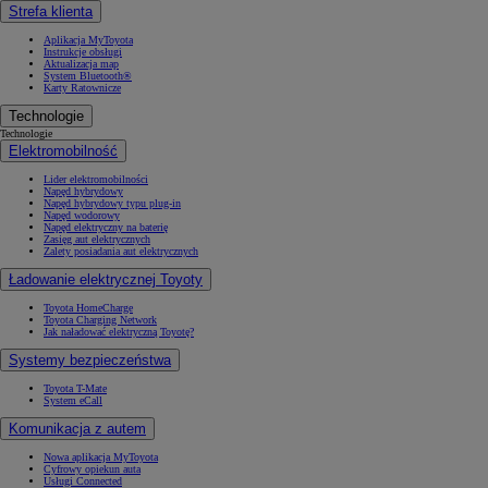
Strefa klienta
Aplikacja MyToyota
Instrukcje obsługi
Aktualizacja map
System Bluetooth®
Karty Ratownicze
Technologie
Technologie
Elektromobilność
Lider elektromobilności
Napęd hybrydowy
Napęd hybrydowy typu plug-in
Napęd wodorowy
Napęd elektryczny na baterię
Zasięg aut elektrycznych
Zalety posiadania aut elektrycznych
Ładowanie elektrycznej Toyoty
Toyota HomeCharge
Toyota Charging Network
Jak naładować elektryczną Toyotę?
Systemy bezpieczeństwa
Toyota T-Mate
System eCall
Komunikacja z autem
Nowa aplikacja MyToyota
Cyfrowy opiekun auta
Usługi Connected