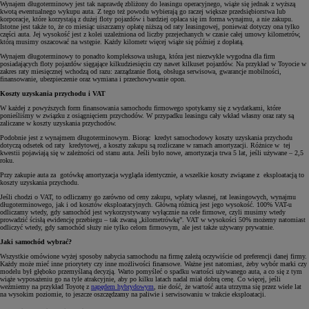
Wynajem długoterminowy jest tak naprawdę zbliżony do leasingu operacyjnego, wiąże się jednak z wyższą
kwotą ewentualnego wykupu auta. Z tego też powodu wybierają go raczej większe przedsiębiorstwa lub
korporacje, które korzystają z dużej floty pojazdów i bardziej opłaca się im forma wynajmu, a nie zakupu.
Istotne jest także to, że co miesiąc uiszczamy opłatę niższą od raty leasingowej, ponieważ dotyczy ona tylko
części auta. Jej wysokość jest z kolei uzależniona od liczby przejechanych w czasie całej umowy kilometrów,
którą musimy oszacować na wstępie. Każdy kilometr więcej wiąże się później z dopłatą.
Wynajem długoterminowy to ponadto kompleksowa usługa, która jest niezwykle wygodna dla firm
posiadających floty pojazdów sięgające kilkudziesięciu czy nawet kilkuset pojazdów. Na przykład w Toyocie w
zakres raty miesięcznej wchodzą od razu: zarządzanie flotą, obsługa serwisowa, gwarancje mobilności,
finansowanie, ubezpieczenie oraz wymiana i przechowywanie opon.
Koszty uzyskania przychodu i VAT
W każdej z powyższych form finansowania samochodu firmowego spotykamy się z wydatkami, które
ponieśliśmy w związku z osiągnięciem przychodów. W przypadku leasingu cały wkład własny oraz raty są
zaliczane w koszty uzyskania przychodów.
Podobnie jest z wynajmem długoterminowym. Biorąc kredyt samochodowy koszty uzyskania przychodu
dotyczą odsetek od raty kredytowej, a koszty zakupu są rozliczane w ramach amortyzacji. Różnice w tej
kwestii pojawiają się w zależności od stanu auta. Jeśli było nowe, amortyzacja trwa 5 lat, jeśli używane – 2,5
roku.
Przy zakupie auta za gotówkę amortyzacja wygląda identycznie, a wszelkie koszty związane z eksploatacją to
koszty uzyskania przychodu.
Jeśli chodzi o VAT, to odliczamy go zarówno od ceny zakupu, wpłaty własnej, rat leasingowych, wynajmu
długoterminowego, jak i od kosztów eksploatacyjnych. Główną różnicą jest jego wysokość. 100% VAT-u
odliczamy wtedy, gdy samochód jest wykorzystywany wyłącznie na cele firmowe, czyli musimy wtedy
prowadzić ścisłą ewidencję przebiegu – tak zwaną „kilometrówkę”. VAT w wysokości 50% możemy natomiast
odliczyć wtedy, gdy samochód służy nie tylko celom firmowym, ale jest także używany prywatnie.
Jaki samochód wybrać?
Wszystkie omówione wyżej sposoby nabycia samochodu na firmę zależą oczywiście od preferencji danej firmy.
Każdy może mieć inne priorytety czy inne możliwości finansowe. Ważne jest natomiast, żeby wybór marki czy
modelu był głęboko przemyślaną decyzją. Warto pomyśleć o spadku wartości używanego auta, a co się z tym
wiąże wyposażeniu go na tyle atrakcyjnie, aby po kilku latach nadal miał dobrą cenę. Co więcej, jeśli
weźmiemy na przykład Toyotę z
napędem hybrydowym
, nie dość, że wartość auta utrzyma się przez wiele lat
na wysokim poziomie, to jeszcze oszczędzamy na paliwie i serwisowaniu w trakcie eksploatacji.