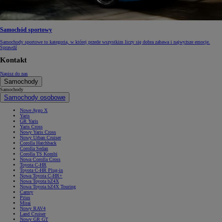
Samochód sportowy
Samochody sportowe to kategoria, w której przede wszystkim liczy się dobra zabawa i najwyższe emocje.
Sprawdź
Kontakt
Napisz do nas
Samochody
Samochody
Samochody osobowe
Nowe Aygo X
Yaris
GR Yaris
Yaris Cross
Nowy Yaris Cross
Nowy Urban Cruiser
Corolla Hatchback
Corolla Sedan
Corolla TS Kombi
Nowa Corolla Cross
Toyota C-HR
Toyota C-HR Plug-in
Nowa Toyota C-HR+
Nowa Toyota bZ4X
Nowa Toyota bZ4X Touring
Camry
Prius
Mirai
Nowy RAV4
Land Cruiser
Nowy GR GT