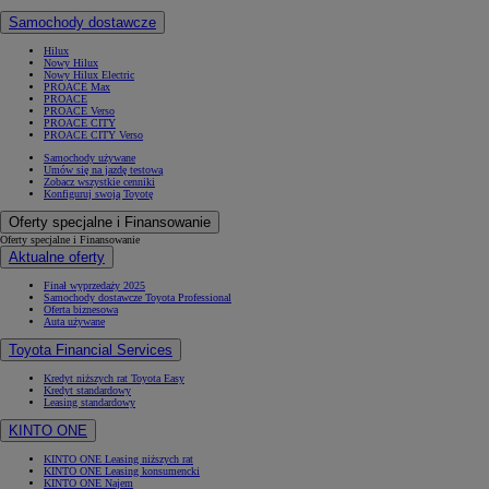
Samochody dostawcze
Hilux
Nowy Hilux
Nowy Hilux Electric
PROACE Max
PROACE
PROACE Verso
PROACE CITY
PROACE CITY Verso
Samochody używane
Umów się na jazdę testową
Zobacz wszystkie cenniki
Konfiguruj swoją Toyotę
Oferty specjalne i Finansowanie
Oferty specjalne i Finansowanie
Aktualne oferty
Finał wyprzedaży 2025
Samochody dostawcze Toyota Professional
Oferta biznesowa
Auta używane
Toyota Financial Services
Kredyt niższych rat Toyota Easy
Kredyt standardowy
Leasing standardowy
KINTO ONE
KINTO ONE Leasing niższych rat
KINTO ONE Leasing konsumencki
KINTO ONE Najem