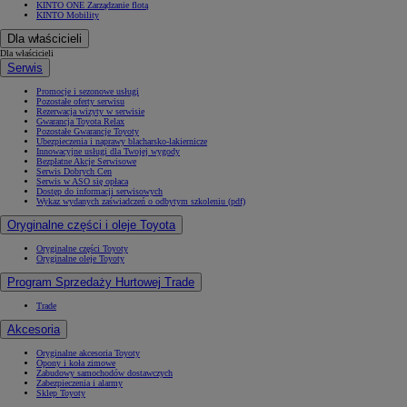
KINTO ONE Zarządzanie flotą
KINTO Mobility
Dla właścicieli
Dla właścicieli
Serwis
Promocje i sezonowe usługi
Pozostałe oferty serwisu
Rezerwacja wizyty w serwisie
Gwarancja Toyota Relax
Pozostałe Gwarancje Toyoty
Ubezpieczenia i naprawy blacharsko-lakiernicze
Innowacyjne usługi dla Twojej wygody
Bezpłatne Akcje Serwisowe
Serwis Dobrych Cen
Serwis w ASO się opłaca
Dostęp do informacji serwisowych
Wykaz wydanych zaświadczeń o odbytym szkoleniu (pdf)
Oryginalne części i oleje Toyota
Oryginalne części Toyoty
Oryginalne oleje Toyoty
Program Sprzedaży Hurtowej Trade
Trade
Akcesoria
Oryginalne akcesoria Toyoty
Opony i koła zimowe
Zabudowy samochodów dostawczych
Zabezpieczenia i alarmy
Sklep Toyoty