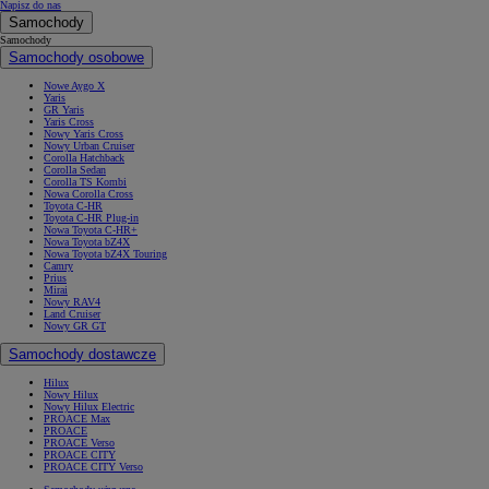
Napisz do nas
Samochody
Samochody
Samochody osobowe
Nowe Aygo X
Yaris
GR Yaris
Yaris Cross
Nowy Yaris Cross
Nowy Urban Cruiser
Corolla Hatchback
Corolla Sedan
Corolla TS Kombi
Nowa Corolla Cross
Toyota C-HR
Toyota C-HR Plug-in
Nowa Toyota C-HR+
Nowa Toyota bZ4X
Nowa Toyota bZ4X Touring
Camry
Prius
Mirai
Nowy RAV4
Land Cruiser
Nowy GR GT
Samochody dostawcze
Hilux
Nowy Hilux
Nowy Hilux Electric
PROACE Max
PROACE
PROACE Verso
PROACE CITY
PROACE CITY Verso