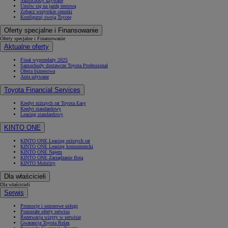
Samochody używane
Umów się na jazdę testową
Zobacz wszystkie cenniki
Konfiguruj swoją Toyotę
Oferty specjalne i Finansowanie
Oferty specjalne i Finansowanie
Aktualne oferty
Finał wyprzedaży 2025
Samochody dostawcze Toyota Professional
Oferta biznesowa
Auta używane
Toyota Financial Services
Kredyt niższych rat Toyota Easy
Kredyt standardowy
Leasing standardowy
KINTO ONE
KINTO ONE Leasing niższych rat
KINTO ONE Leasing konsumencki
KINTO ONE Najem
KINTO ONE Zarządzanie flotą
KINTO Mobility
Dla właścicieli
Dla właścicieli
Serwis
Promocje i sezonowe usługi
Pozostałe oferty serwisu
Rezerwacja wizyty w serwisie
Gwarancja Toyota Relax