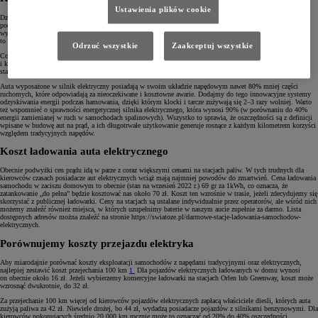
Ustawienia plików cookie
Dzięki swojej budowie
auta elektryczne
oferują oszczędności nie tylko związane z mniejszymi kosztami
podróżowania, ale także serwisu. Ma to niebagatelne znaczenie dla naszego portfela. Brak konieczności
wymiany oleju silnikowego, filtrów oleju i paliwa, rozrządu, świec zapłonowych czy pasków osprzętu
to wielki plus pozwalający oszczędzać podczas długotrwałej eksploatacji.
Odrzuć wszystkie
Zaakceptuj wszystkie
Co więcej, elektryki nie posiadają wielu elementów szczególnie narażonych na zużycie, takich jak: sprzęgło
i koło dwumasowe, turbosprężarka, katalizator, rozrusznik, wtryskiwacze czy filtr cząstek stałych, który
stanowi zmorę wszystkich właścicieli diesli poruszających się po mieście.
Auta wyposażone w silnik elektryczny posiadają w swoim układzie napędowym nawet 80% mniej części
ruchomych, które odpowiadają za nieoczekiwane i kosztowne awarie. Dodajmy do tego innowacyjne systemy
odzyskiwania energii podczas hamowania, dzięki którym klocki i tarcze zużywają się 2–3 razy wolniej. Warto
też wspomnieć o sprawności energetycznej silnika elektrycznego, która wynosi 90% (w porównaniu do 40%
energii zamienianej w ruch w samochodach spalinowych). Wszystko to sprawia, że oszczędności są z definicji
wpisane w budowę aut na prąd, a ich długotrwałe użytkowanie generuje rosnące z każdym kilometrem korzyści
względem tradycyjnych napędów.
Koszt ładowania auta elektrycznego
Obecnie podwyżki cen prądu idą w parze z coraz większymi cenami na stacjach paliw. W tych trudnych dla
kierowców czasach posiadacze aut elektrycznych wciąż mają najmniej powodów do zmartwień. Cena ładowania
samochodu w zaciszu domowym to obecnie (stan na wrzesień 2022 r.) 69 gr za 1kWh, co oznacza, że
zatankowanie „do pełna” będzie kosztować nas około 70 zł. Koszt ten wzrośnie w trasie, jeżeli zdecydujemy się
skorzystać z publicznej ładowarki. Ceny na stacjach są ustalane indywidualnie przez operatorów, ale wśród nich
możemy znaleźć również miejsca, w których uzupełnimy baterie w naszym aucie zupełnie za darmo. Lista
dostępnych adresów można znaleźć na stronie https://swiatoze.pl/darmowe-stacje-ladowania-samochodow-
elektrycznych.
Porównujemy koszty przejazdu elektryka
Aby miarodajnie porównać koszty eksploatacji samochodów z napędami tradycyjnymi oraz elektrycznych,
najlepiej zestawić koszt przejechania 100 km
1
Dla pojazdów elektrycznych ładowanych w domu wynosi
on obecnie około 16 zł. Jeżeli wybierzemy komercyjne ładowarki na stacjach Orlen lub Greenway, koszt może
wzrosnąć dwukrotnie, do 32 zł.
Za przejechanie 100 km więcej od kierowców pojazdów elektrycznych zapłacą właściciele diesli, których auta
zużyją paliwa za 42 zł. Niewiele drożej, bo 44 zł, wydadzą posiadacze pojazdów z silnikami benzynowymi. Dla
kierowców pokonujących średnio 20 000 km rocznie może to oznaczać od 20% do 40% oszczędności