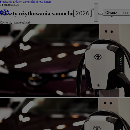
Przejdź do głównej zawartości
(Press Enter)
14 grudnia 2022
Koszty użytkowania samochodu elektrycznego
Otwórz menu
Czy to się jeszcze opłaca?