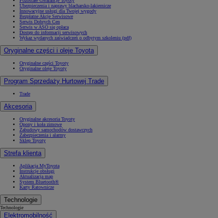
Pozostałe Gwarancje Toyoty
Ubezpieczenia i naprawy blacharsko-lakiernicze
Innowacyjne usługi dla Twojej wygody
Bezpłatne Akcje Serwisowe
Serwis Dobrych Cen
Serwis w ASO się opłaca
Dostęp do informacji serwisowych
Wykaz wydanych zaświadczeń o odbytym szkoleniu (pdf)
Oryginalne części i oleje Toyota
Oryginalne części Toyoty
Oryginalne oleje Toyoty
Program Sprzedaży Hurtowej Trade
Trade
Akcesoria
Oryginalne akcesoria Toyoty
Opony i koła zimowe
Zabudowy samochodów dostawczych
Zabezpieczenia i alarmy
Sklep Toyoty
Strefa klienta
Aplikacja MyToyota
Instrukcje obsługi
Aktualizacja map
System Bluetooth®
Karty Ratownicze
Technologie
Technologie
Elektromobilność