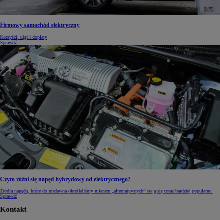
Firmowy samochód elektryczny
Korzyści, ulgi i dopłaty
Sprawdź
Czym różni się napęd hybrydowy od elektrycznego?
Źródła napędu, które do niedawna określaliśmy mianem „alternatywnych” stają się coraz bardziej popularne.
Sprawdź
Kontakt