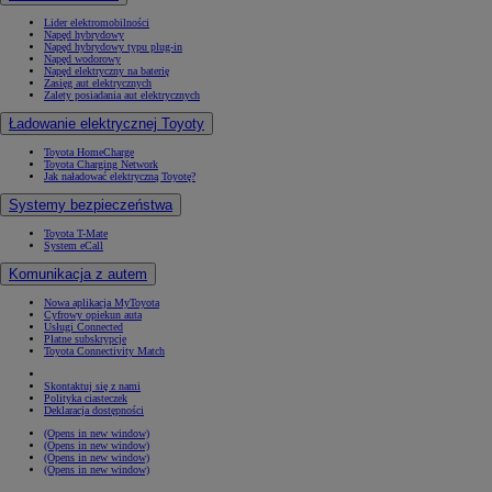
Lider elektromobilności
Napęd hybrydowy
Napęd hybrydowy typu plug-in
Napęd wodorowy
Napęd elektryczny na baterię
Zasięg aut elektrycznych
Zalety posiadania aut elektrycznych
Ładowanie elektrycznej Toyoty
Toyota HomeCharge
Toyota Charging Network
Jak naładować elektryczną Toyotę?
Systemy bezpieczeństwa
Toyota T-Mate
System eCall
Komunikacja z autem
Nowa aplikacja MyToyota
Cyfrowy opiekun auta
Usługi Connected
Płatne subskrypcje
Toyota Connectivity Match
Skontaktuj się z nami
Polityka ciasteczek
Deklaracja dostępności
(Opens in new window)
(Opens in new window)
(Opens in new window)
(Opens in new window)