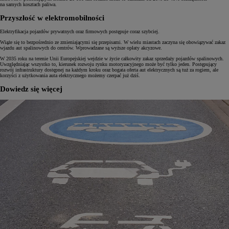
na samych kosztach paliwa.
Przyszłość w elektromobilności
Elektryfikacja pojazdów prywatnych oraz firmowych postępuje coraz szybciej.
Wiąże się to bezpośrednio ze zmieniającymi się przepisami. W wielu miastach zaczyna się obowiązywać zakaz
wjazdu aut spalinowych do centrów. Wprowadzane są wyższe opłaty akcyzowe.
W 2035 roku na terenie Unii Europejskiej wejdzie w życie całkowity zakaz sprzedaży pojazdów spalinowych.
Uwzględniając wszystko to, kierunek rozwoju rynku motoryzacyjnego może być tylko jeden. Postępujący
rozwój infrastruktury dostępnej na każdym kroku oraz bogata oferta aut elektrycznych są tuż za rogiem, ale
korzyści z użytkowania auta elektrycznego możemy czerpać już dziś.
Dowiedz się więcej