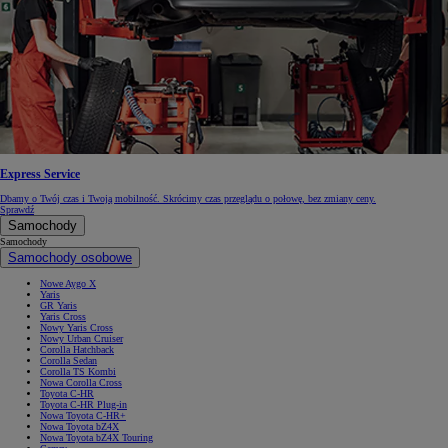
Express Service
Dbamy o Twój czas i Twoją mobilność. Skrócimy czas przeglądu o połowę, bez zmiany ceny.
Sprawdź
Samochody
Samochody
Samochody osobowe
Nowe Aygo X
Yaris
GR Yaris
Yaris Cross
Nowy Yaris Cross
Nowy Urban Cruiser
Corolla Hatchback
Corolla Sedan
Corolla TS Kombi
Nowa Corolla Cross
Toyota C-HR
Toyota C-HR Plug-in
Nowa Toyota C-HR+
Nowa Toyota bZ4X
Nowa Toyota bZ4X Touring