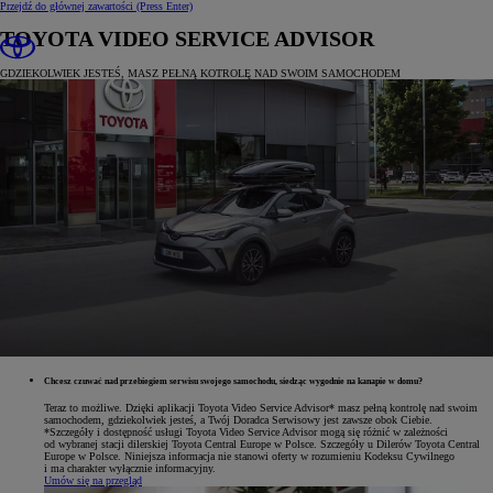
Przejdź do głównej zawartości
(Press Enter)
TOYOTA VIDEO SERVICE ADVISOR
GDZIEKOLWIEK JESTEŚ, MASZ PEŁNĄ KOTROLĘ NAD SWOIM SAMOCHODEM
Chcesz czuwać nad przebiegiem serwisu swojego samochodu, siedząc wygodnie na kanapie w domu?
Teraz to możliwe. Dzięki aplikacji Toyota Video Service Advisor* masz pełną kontrolę nad swoim
samochodem, gdziekolwiek jesteś, a Twój Doradca Serwisowy jest zawsze obok Ciebie.
*Szczegóły i dostępność usługi Toyota Video Service Advisor mogą się różnić w zależności
od wybranej stacji dilerskiej Toyota Central Europe w Polsce. Szczegóły u Dilerów Toyota Central
Europe w Polsce. Niniejsza informacja nie stanowi oferty w rozumieniu Kodeksu Cywilnego
i ma charakter wyłącznie informacyjny.
Umów się na przegląd