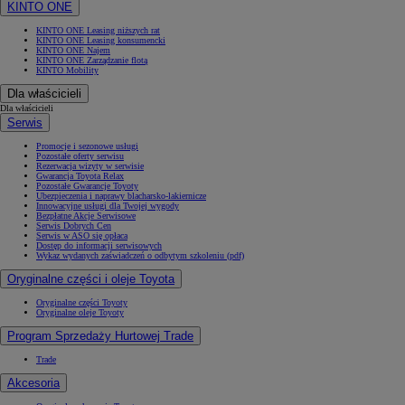
KINTO ONE
KINTO ONE Leasing niższych rat
KINTO ONE Leasing konsumencki
KINTO ONE Najem
KINTO ONE Zarządzanie flotą
KINTO Mobility
Dla właścicieli
Dla właścicieli
Serwis
Promocje i sezonowe usługi
Pozostałe oferty serwisu
Rezerwacja wizyty w serwisie
Gwarancja Toyota Relax
Pozostałe Gwarancje Toyoty
Ubezpieczenia i naprawy blacharsko-lakiernicze
Innowacyjne usługi dla Twojej wygody
Bezpłatne Akcje Serwisowe
Serwis Dobrych Cen
Serwis w ASO się opłaca
Dostęp do informacji serwisowych
Wykaz wydanych zaświadczeń o odbytym szkoleniu (pdf)
Oryginalne części i oleje Toyota
Oryginalne części Toyoty
Oryginalne oleje Toyoty
Program Sprzedaży Hurtowej Trade
Trade
Akcesoria