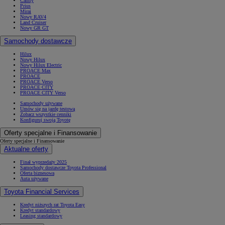
Camry
Prius
Mirai
Nowy RAV4
Land Cruiser
Nowy GR GT
Samochody dostawcze
Hilux
Nowy Hilux
Nowy Hilux Electric
PROACE Max
PROACE
PROACE Verso
PROACE CITY
PROACE CITY Verso
Samochody używane
Umów się na jazdę testową
Zobacz wszystkie cenniki
Konfiguruj swoją Toyotę
Oferty specjalne i Finansowanie
Oferty specjalne i Finansowanie
Aktualne oferty
Finał wyprzedaży 2025
Samochody dostawcze Toyota Professional
Oferta biznesowa
Auta używane
Toyota Financial Services
Kredyt niższych rat Toyota Easy
Kredyt standardowy
Leasing standardowy