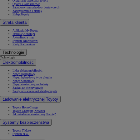
Oryginalne akcesoria Toyoty
Opony i koła zimowe
Zabudowy samochodów dostawczych
Zabezpieczenia i alarmy
Sklep Toyoty
Strefa klienta
Aplikacja MyToyota
Instrukcje obsługi
Aktualizacja map
System Bluetooth®
Karty Ratownicze
Technologie
Technologie
Elektromobilność
Lider elektromobilności
Napęd hybrydowy
Napęd hybrydowy typu plug-in
Napęd wodorowy
Napęd elektryczny na baterię
Zasięg aut elektrycznych
Zalety posiadania aut elektrycznych
Ładowanie elektrycznej Toyoty
Toyota HomeCharge
Toyota Charging Network
Jak naładować elektryczną Toyotę?
Systemy bezpieczeństwa
Toyota T-Mate
System eCall