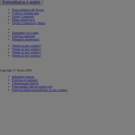
Komunikacja z autem
Nowa aplikacja MyToyota
Cyfrowy opiekun auta
Usługi Connected
Płatne subskrypcje
Toyota Connectivity Match
Skontaktuj się z nami
Polityka ciasteczek
Deklaracja dostępności
(Opens in new window)
(Opens in new window)
(Opens in new window)
(Opens in new window)
Copyright © Toyota 2026
Informacje prawne
Polityka prywatności
Udostępnianie danych
Przetwarzanie danych osobowych
Polityka środowiskowa
Opens in new window