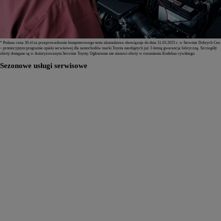
* Podana cena 30 zł za przeprowadzenie komputerowego testu akumulatora obowiązuje do dnia 31.03.2025 r. w Serwisie Dobrych Cen
– promocyjnym programie opieki serwisowej dla samochodów marki Toyota nieobjętych już 3-letnią gwarancja fabryczną. Szczegóły
oferty dostępne są w Autoryzowanym Serwisie Toyoty. Ogłoszenie nie stanowi oferty w rozumieniu Kodeksu cywilnego.
Sezonowe usługi serwisowe