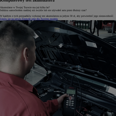
Komputerowy test akumulatora
Akumulator w Twojej Toyocie ma już kilka lat?
Jeździsz samochodem rzadziej niż zwykle lub nie używałeś auta przez dłuższy czas?
W każdym z tych przypadków wykonaj test akumulatora za jedyne 30 zł, aby potwierdzić jego niezawodność.
Umów się na serwis
Sprawdź cenę dla Twojego modelu