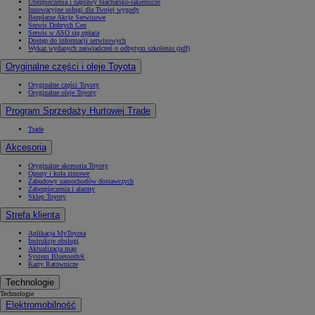
Ubezpieczenia i naprawy blacharsko-lakiernicze
Innowacyjne usługi dla Twojej wygody
Bezpłatne Akcje Serwisowe
Serwis Dobrych Cen
Serwis w ASO się opłaca
Dostęp do informacji serwisowych
Wykaz wydanych zaświadczeń o odbytym szkoleniu (pdf)
Oryginalne części i oleje Toyota
Oryginalne części Toyoty
Oryginalne oleje Toyoty
Program Sprzedaży Hurtowej Trade
Trade
Akcesoria
Oryginalne akcesoria Toyoty
Opony i koła zimowe
Zabudowy samochodów dostawczych
Zabezpieczenia i alarmy
Sklep Toyoty
Strefa klienta
Aplikacja MyToyota
Instrukcje obsługi
Aktualizacja map
System Bluetooth®
Karty Ratownicze
Technologie
Technologie
Elektromobilność