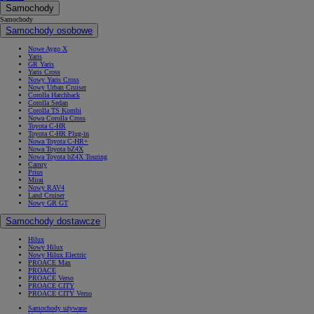
Samochody
Samochody
Samochody osobowe
Nowe Aygo X
Yaris
GR Yaris
Yaris Cross
Nowy Yaris Cross
Nowy Urban Cruiser
Corolla Hatchback
Corolla Sedan
Corolla TS Kombi
Nowa Corolla Cross
Toyota C-HR
Toyota C-HR Plug-in
Nowa Toyota C-HR+
Nowa Toyota bZ4X
Nowa Toyota bZ4X Touring
Camry
Prius
Mirai
Nowy RAV4
Land Cruiser
Nowy GR GT
Samochody dostawcze
Hilux
Nowy Hilux
Nowy Hilux Electric
PROACE Max
PROACE
PROACE Verso
PROACE CITY
PROACE CITY Verso
Samochody używane