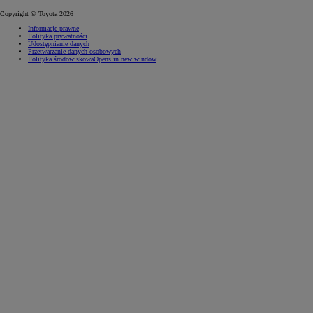
Copyright © Toyota 2026
Informacje prawne
Polityka prywatności
Udostępnianie danych
Przetwarzanie danych osobowych
Polityka środowiskowa
Opens in new window