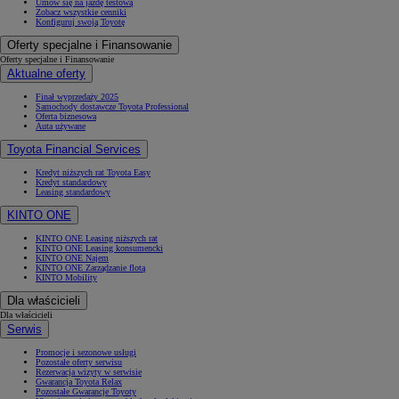
Umów się na jazdę testową
Zobacz wszystkie cenniki
Konfiguruj swoją Toyotę
Oferty specjalne i Finansowanie
Oferty specjalne i Finansowanie
Aktualne oferty
Finał wyprzedaży 2025
Samochody dostawcze Toyota Professional
Oferta biznesowa
Auta używane
Toyota Financial Services
Kredyt niższych rat Toyota Easy
Kredyt standardowy
Leasing standardowy
KINTO ONE
KINTO ONE Leasing niższych rat
KINTO ONE Leasing konsumencki
KINTO ONE Najem
KINTO ONE Zarządzanie flotą
KINTO Mobility
Dla właścicieli
Dla właścicieli
Serwis
Promocje i sezonowe usługi
Pozostałe oferty serwisu
Rezerwacja wizyty w serwisie
Gwarancja Toyota Relax
Pozostałe Gwarancje Toyoty