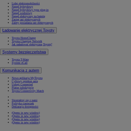
Lider elektromobilności
Napęd hybrydowy
Napęd hybrydowy typu plug-in
Napęd wodorowy
Napęd elektryczny na baterię
Zasięg aut elektrycznych
Zalety posiadania aut elektrycznych
Ładowanie elektrycznej Toyoty
Toyota HomeCharge
Toyota Charging Network
Jak naładować elektryczną Toyotę?
Systemy bezpieczeństwa
Toyota T-Mate
System eCall
Komunikacja z autem
Nowa aplikacja MyToyota
Cyfrowy opiekun auta
Usługi Connected
Płatne subskrypcje
Toyota Connectivity Match
Skontaktuj się z nami
Polityka ciasteczek
Deklaracja dostępności
(Opens in new window)
(Opens in new window)
(Opens in new window)
(Opens in new window)