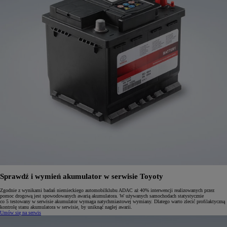
Sprawdź i wymień akumulator w serwisie Toyoty
Zgodnie z wynikami badań niemieckiego automobilklubu ADAC aż 40% interwencji realizowanych przez
pomoc drogową jest spowodowanych awarią akumulatora. W używanych samochodach statystycznie
co 5 testowany w serwisie akumulator wymaga natychmiastowej wymiany. Dlatego warto zlecić proﬁlaktyczną
kontrolę stanu akumulatora w serwisie, by uniknąć nagłej awarii.
Umów się na serwis