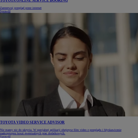
TOYOTA ONLINE SERVICE BOOKING
Zarezerwuj przegląd przez internet
Sprawdź
TOYOTA VIDEO SERVICE ADVISOR
Nie mamy nic do ukrycia. W specjalnej aplikacji obejrzysz film video z przeglądu i błyskawicznie
zaakceptujesz koszt ewentualnych prac dodatkowych.
Sprawdź