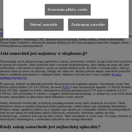
Ustawienia plików cookie
Odrzuć wszystkie
Zaakceptuj wszystkie
Wyceniona na 193 900 zł wersja Comfort może być zakupiona z dużym
upustem w ramach programu „Mój
elektryk
”
, dzięki czemu możemy stać się posiadaczem nowoczesnego elektrycznego SUV-a Toyoty za jedyne
166 900 zł. W tej cenie oprócz innowacyjnego napędu możemy liczyć na stylowe 18" felgi aluminiowe, światła
główne i dzienne w technologii LED, automatyczną klimatyzację, kamerę cofania, system multimedialny
Toyota Smart Connect® z kolorowym ekranem dotykowym (8") oraz nawigację Connected z mapami online i
4-letnią darmową transmisją danych.
Jaki samochód jest najtańszy w eksploatacji?
Przymierzając się do zakupu nowego samochodu z salonu, powinniśmy wiedzieć, że jego niska cena wyjściowa
to jeszcze nie wszystko. Warto pomyśleć także o kosztach eksploatacyjnych, jakie czekają nas przez cały okres
użytkowania. I nie chodzi tu jedynie o wizyty na stacjach benzynowych, ale także o wymianę części, które po
pewnym czasie po prostu się zużywają. Dlatego tak ważne jest, abyśmy podczas zakupu samochodu pomyśleli
także o wydatkach ponoszonych w kolejnych latach. Idealnym wyjściem jest w tym wypadku
Toyota z
napędem hybrydowym
.
Po pierwsze, hybrydy są naprawdę niezwykle ekonomiczne pod względem spalania. Wspomniany wyżej Yaris
Hybrid zużywa średnio 3,8–4,4 l/100 km, ale nawet
RAV4
z dużo mocniejszym napędem 2.5 Hybrid Dynamic
Force 222 KM, napędem na 4 koła i bezstopniową skrzynią automatyczną e-CVT zużywa zaledwie 5,6–5,9
l/100 km. Jeśli porównamy te wartości z osiągami silnika konwencjonalnego, to okazuje się, że po kilku latach
możemy zaoszczędzić na tankowaniu nawet kilkanaście tysięcy złotych.
Należy odnotować również fakt, że hybrydy posiadają znacznie mniej części narażonych na zużycie. Układ
hybrydowy działa na zasadzie połączenia silnika spalinowego z elektrycznym oraz specjalnego akumulatora.
Przepływ energii napędowej odbywa się w zupełnie inny sposób niż w przypadku silników konwencjonalnych.
Stąd też pod maską nie znajdziemy pasków klinowych, rozrusznika, alternatora, turbiny czy koła
dwumasowego, a hamulce zużywają się dużo wolniej. Takie rozwiązanie to czysty zysk. Co więcej, hybrydy są
bezawaryjne i bezobsługowe, a akumulator hybrydowy nie wymaga ładowania.
Kiedy zakup samochodu jest najbardziej opłacalny?