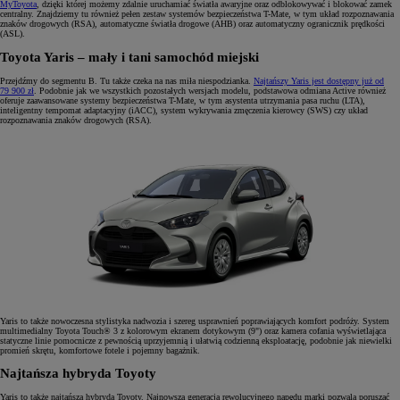
MyToyota
, dzięki której możemy zdalnie uruchamiać światła awaryjne oraz odblokowywać i blokować zamek
centralny. Znajdziemy tu również pełen zestaw systemów bezpieczeństwa T-Mate, w tym układ rozpoznawania
znaków drogowych (RSA), automatyczne światła drogowe (AHB) oraz automatyczny ogranicznik prędkości
(ASL).
Toyota Yaris – mały i tani samochód miejski
Przejdźmy do segmentu B. Tu także czeka na nas miła niespodzianka.
Najtańszy Yaris jest dostępny już od
79 900 zł
. Podobnie jak we wszystkich pozostałych wersjach modelu, podstawowa odmiana Active również
oferuje zaawansowane systemy bezpieczeństwa T-Mate, w tym asystenta utrzymania pasa ruchu (LTA),
inteligentny tempomat adaptacyjny (iACC), system wykrywania zmęczenia kierowcy (SWS) czy układ
rozpoznawania znaków drogowych (RSA).
Yaris to także nowoczesna stylistyka nadwozia i szereg usprawnień poprawiających komfort podróży. System
multimedialny Toyota Touch® 3 z kolorowym ekranem dotykowym (9") oraz kamera cofania wyświetlająca
statyczne linie pomocnicze z pewnością uprzyjemnią i ułatwią codzienną eksploatację, podobnie jak niewielki
promień skrętu, komfortowe fotele i pojemny bagażnik.
Najtańsza hybryda Toyoty
Yaris to także najtańsza hybryda Toyoty. Najnowsza generacja rewolucyjnego napędu marki pozwala poruszać