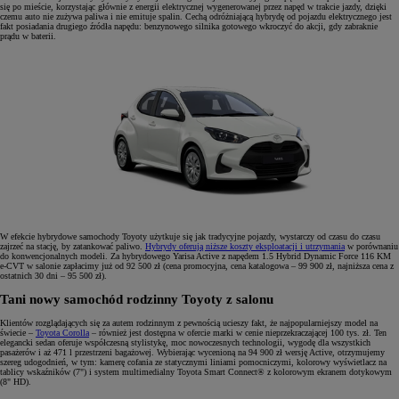
się po mieście, korzystając głównie z energii elektrycznej wygenerowanej przez napęd w trakcie jazdy, dzięki
czemu auto nie zużywa paliwa i nie emituje spalin. Cechą odróżniającą hybrydę od pojazdu elektrycznego jest
fakt posiadania drugiego źródła napędu: benzynowego silnika gotowego wkroczyć do akcji, gdy zabraknie
prądu w baterii.
W efekcie hybrydowe samochody Toyoty użytkuje się jak tradycyjne pojazdy, wystarczy od czasu do czasu
zajrzeć na stację, by zatankować paliwo.
Hybrydy oferują niższe koszty eksploatacji i utrzymania
w porównaniu
do konwencjonalnych modeli. Za hybrydowego Yarisa Active z napędem 1.5 Hybrid Dynamic Force 116 KM
e-CVT w salonie zapłacimy już od 92 500 zł (cena promocyjna, cena katalogowa – 99 900 zł, najniższa cena z
ostatnich 30 dni – 95 500 zł).
Tani nowy samochód rodzinny Toyoty z salonu
Klientów rozglądających się za autem rodzinnym z pewnością ucieszy fakt, że najpopularniejszy model na
świecie –
Toyota Corolla
– również jest dostępna w ofercie marki w cenie nieprzekraczającej 100 tys. zł. Ten
elegancki sedan oferuje współczesną stylistykę, moc nowoczesnych technologii, wygodę dla wszystkich
pasażerów i aż 471 l przestrzeni bagażowej. Wybierając wycenioną na 94 900 zł wersję Active, otrzymujemy
szereg udogodnień, w tym: kamerę cofania ze statycznymi liniami pomocniczymi, kolorowy wyświetlacz na
tablicy wskaźników (7") i system multimedialny Toyota Smart Connect® z kolorowym ekranem dotykowym
(8" HD).