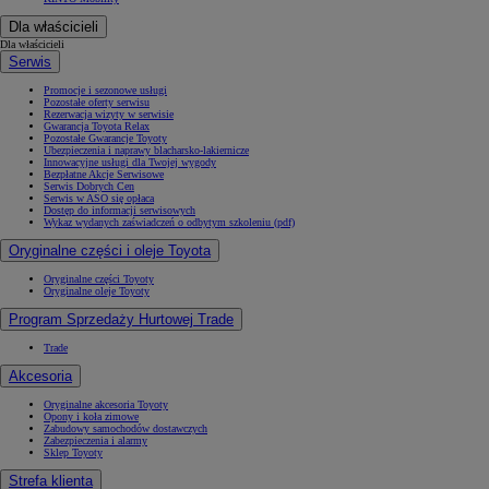
Dla właścicieli
Dla właścicieli
Serwis
Promocje i sezonowe usługi
Pozostałe oferty serwisu
Rezerwacja wizyty w serwisie
Gwarancja Toyota Relax
Pozostałe Gwarancje Toyoty
Ubezpieczenia i naprawy blacharsko-lakiernicze
Innowacyjne usługi dla Twojej wygody
Bezpłatne Akcje Serwisowe
Serwis Dobrych Cen
Serwis w ASO się opłaca
Dostęp do informacji serwisowych
Wykaz wydanych zaświadczeń o odbytym szkoleniu (pdf)
Oryginalne części i oleje Toyota
Oryginalne części Toyoty
Oryginalne oleje Toyoty
Program Sprzedaży Hurtowej Trade
Trade
Akcesoria
Oryginalne akcesoria Toyoty
Opony i koła zimowe
Zabudowy samochodów dostawczych
Zabezpieczenia i alarmy
Sklep Toyoty
Strefa klienta