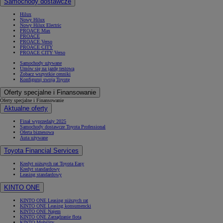
Samochody dostawcze
Hilux
Nowy Hilux
Nowy Hilux Electric
PROACE Max
PROACE
PROACE Verso
PROACE CITY
PROACE CITY Verso
Samochody używane
Umów się na jazdę testową
Zobacz wszystkie cenniki
Konfiguruj swoją Toyotę
Oferty specjalne i Finansowanie
Oferty specjalne i Finansowanie
Aktualne oferty
Finał wyprzedaży 2025
Samochody dostawcze Toyota Professional
Oferta biznesowa
Auta używane
Toyota Financial Services
Kredyt niższych rat Toyota Easy
Kredyt standardowy
Leasing standardowy
KINTO ONE
KINTO ONE Leasing niższych rat
KINTO ONE Leasing konsumencki
KINTO ONE Najem
KINTO ONE Zarządzanie flotą
KINTO Mobility