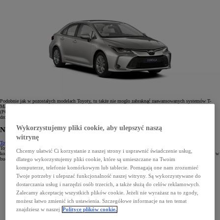
Podobnie jak w pozostałych modelach Toyoty, tu także nie mogło zabraknąć zaawansowanych systemów T-
Mate, w tym: asystenta utrzymania pasa ruchu (LTA), układu wczesnego reagowania w razie ryzyka zderzenia
(PCS) z systemem wykrywania pieszych, rowerzystów i motocyklistów i układu rozpoznawania znaków
drogowych (RSA) oraz systemu wykrywania zmęczenia kierowcy (SWS).
Wykorzystujemy pliki cookie, aby ulepszyć naszą
Najtańsze auto elektryczne Toyoty
witrynę
Toyota bZ4X
jest odpowiedzią na wiele zapytań, ponieważ nie tylko jest najtańszym autem elektrycznym
Toyoty, ale również najtańszym SUV-em tej marki, który został dodatkowo wyposażony w napęd na cztery
Chcemy ułatwić Ci korzystanie z naszej strony i usprawnić świadczenie usług,
koła. To idealne połączenie luksusu i praktyczności korzystające z ponad dwóch dekad doświadczenia Toyoty w
budowaniu zelektryfikowanych napędów.
dlatego wykorzystujemy pliki cookie, które są umieszczane na Twoim
komputerze, telefonie komórkowym lub tablecie. Pomagają one nam zrozumieć
Twoje potrzeby i ulepszać funkcjonalność naszej witryny. Są wykorzystywane do
dostarczania usług i narzędzi osób trzecich, a także służą do celów reklamowych.
Zalecamy akceptację wszystkich plików cookie. Jeżeli nie wyrażasz na to zgody,
możesz łatwo zmienić ich ustawienia. Szczegółowe informacje na ten temat
znajdziesz w naszej
Polityce plików cookie.