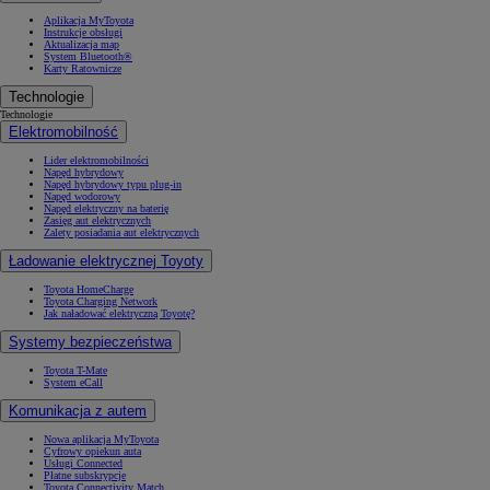
Aplikacja MyToyota
Instrukcje obsługi
Aktualizacja map
System Bluetooth®
Karty Ratownicze
Technologie
Technologie
Elektromobilność
Lider elektromobilności
Napęd hybrydowy
Napęd hybrydowy typu plug-in
Napęd wodorowy
Napęd elektryczny na baterię
Zasięg aut elektrycznych
Zalety posiadania aut elektrycznych
Ładowanie elektrycznej Toyoty
Toyota HomeCharge
Toyota Charging Network
Jak naładować elektryczną Toyotę?
Systemy bezpieczeństwa
Toyota T-Mate
System eCall
Komunikacja z autem
Nowa aplikacja MyToyota
Cyfrowy opiekun auta
Usługi Connected
Płatne subskrypcje
Toyota Connectivity Match