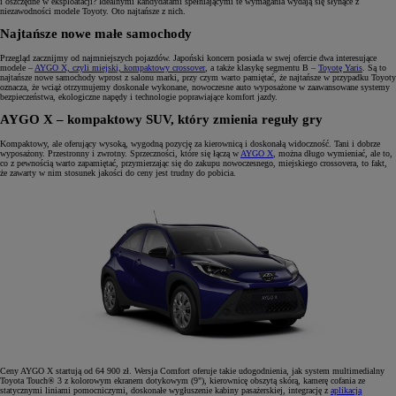
i oszczędne w eksploatacji? Idealnymi kandydatami spełniającymi te wymagania wydają się słynące z
niezawodności modele Toyoty. Oto najtańsze z nich.
Najtańsze nowe małe samochody
Przegląd zacznijmy od najmniejszych pojazdów. Japoński koncern posiada w swej ofercie dwa interesujące
modele –
AYGO X, czyli miejski, kompaktowy crossover
,
a także klasykę segmentu B –
Toyotę Yaris
. Są to
najtańsze nowe samochody wprost z salonu marki, przy czym warto pamiętać, że najtańsze w przypadku Toyoty
oznacza, że wciąż otrzymujemy doskonale wykonane, nowoczesne auto wyposażone w zaawansowane systemy
bezpieczeństwa, ekologiczne napędy i technologie poprawiające komfort jazdy.
AYGO X – kompaktowy SUV, który zmienia reguły gry
Kompaktowy, ale oferujący wysoką, wygodną pozycję za kierownicą i doskonałą widoczność. Tani i dobrze
wyposażony. Przestronny i zwrotny. Sprzeczności, które się łączą w
AYGO X
,
można długo wymieniać, ale to,
co z pewnością warto zapamiętać, przymierzając się do zakupu nowoczesnego, miejskiego crossovera, to fakt,
że zawarty w nim stosunek jakości do ceny jest trudny do pobicia.
Ceny AYGO X startują od 64 900 zł. Wersja Comfort oferuje takie udogodnienia, jak system multimedialny
Toyota Touch® 3 z kolorowym ekranem dotykowym (9"), kierownicę obszytą skórą, kamerę cofania ze
statycznymi liniami pomocniczymi, doskonałe wygłuszenie kabiny pasażerskiej, integrację z
aplikacją