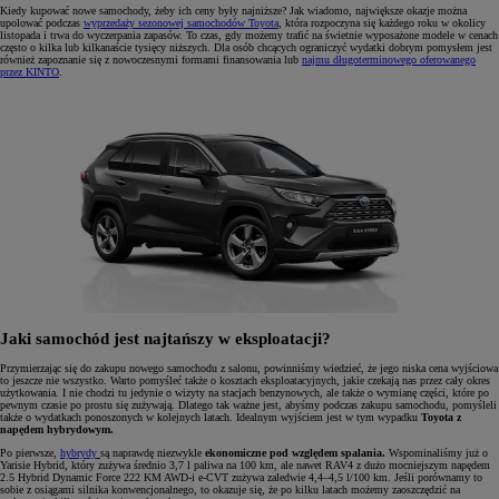
Kiedy kupować nowe samochody, żeby ich ceny były najniższe? Jak wiadomo, największe okazje można
upolować podczas
wyprzedaży sezonowej samochodów Toyota
, która rozpoczyna się każdego roku w okolicy
listopada i trwa do wyczerpania zapasów. To czas, gdy możemy trafić na świetnie wyposażone modele w cenach
często o kilka lub kilkanaście tysięcy niższych. Dla osób chcących ograniczyć wydatki dobrym pomysłem jest
również zapoznanie się z nowoczesnymi formami finansowania lub
najmu długoterminowego oferowanego
przez KINTO
.
Jaki samochód jest najtańszy w eksploatacji?
Przymierzając się do zakupu nowego samochodu z salonu, powinniśmy wiedzieć, że jego niska cena wyjściowa
to jeszcze nie wszystko. Warto pomyśleć także o kosztach eksploatacyjnych, jakie czekają nas przez cały okres
użytkowania. I nie chodzi tu jedynie o wizyty na stacjach benzynowych, ale także o wymianę części, które po
pewnym czasie po prostu się zużywają. Dlatego tak ważne jest, abyśmy podczas zakupu samochodu, pomyśleli
także o wydatkach ponoszonych w kolejnych latach. Idealnym wyjściem jest w tym wypadku
Toyota z
napędem hybrydowym.
Po pierwsze,
hybrydy
są naprawdę niezwykle
ekonomiczne pod względem spalania.
Wspominaliśmy już o
Yarisie Hybrid, który zużywa średnio 3,7 l paliwa na 100 km, ale nawet RAV4 z dużo mocniejszym napędem
2.5 Hybrid Dynamic Force 222 KM AWD-i e-CVT zużywa zaledwie 4,4–4,5 l/100 km. Jeśli porównamy to
sobie z osiągami silnika konwencjonalnego, to okazuje się, że po kilku latach możemy zaoszczędzić na