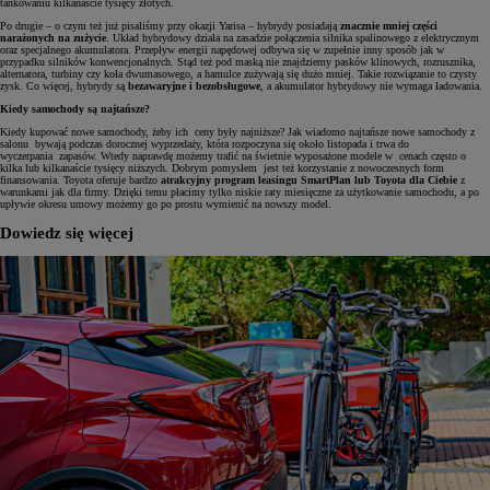
tankowaniu kilkanaście tysięcy złotych.
Po drugie – o czym też już pisaliśmy przy okazji Yarisa – hybrydy posiadają
znacznie mniej części
narażonych na zużycie
. Układ hybrydowy działa na zasadzie połączenia silnika spalinowego z elektrycznym
oraz specjalnego akumulatora. Przepływ energii napędowej odbywa się w zupełnie inny sposób jak w
przypadku silników konwencjonalnych. Stąd też pod maską nie znajdziemy pasków klinowych, rozrusznika,
alternatora, turbiny czy koła dwumasowego, a hamulce zużywają się dużo mniej. Takie rozwiązanie to czysty
zysk. Co więcej, hybrydy są
bezawaryjne i bezobsługowe
, a akumulator hybrydowy nie wymaga ładowania.
Kiedy samochody są najtańsze?
Kiedy kupować nowe samochody, żeby ich ceny były najniższe? Jak wiadomo najtańsze nowe samochody z
salonu bywają podczas dorocznej wyprzedaży, która rozpoczyna się około listopada i trwa do
wyczerpania zapasów. Wtedy naprawdę możemy trafić na świetnie wyposażone modele w cenach często o
kilka lub kilkanaście tysięcy niższych. Dobrym pomysłem jest też korzystanie z nowoczesnych form
finansowania. Toyota oferuje bardzo
atrakcyjny program leasingu SmartPlan lub Toyota dla Ciebie
z
warunkami jak dla firmy. Dzięki temu płacimy tylko niskie raty miesięczne za użytkowanie samochodu, a po
upływie okresu umowy możemy go po prostu wymienić na nowszy model.
Dowiedz się więcej