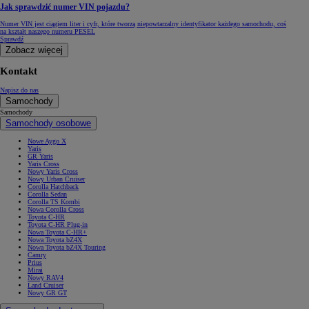
Jak sprawdzić numer VIN pojazdu?
Numer VIN jest ciągiem liter i cyfr, które tworzą niepowtarzalny identyfikator każdego samochodu, coś
na kształt naszego numeru PESEL
Sprawdź
Zobacz więcej
Kontakt
Napisz do nas
Samochody
Samochody
Samochody osobowe
Nowe Aygo X
Yaris
GR Yaris
Yaris Cross
Nowy Yaris Cross
Nowy Urban Cruiser
Corolla Hatchback
Corolla Sedan
Corolla TS Kombi
Nowa Corolla Cross
Toyota C-HR
Toyota C-HR Plug-in
Nowa Toyota C-HR+
Nowa Toyota bZ4X
Nowa Toyota bZ4X Touring
Camry
Prius
Mirai
Nowy RAV4
Land Cruiser
Nowy GR GT